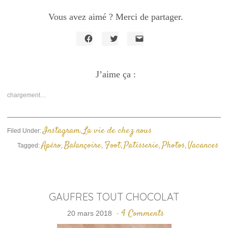
Vous avez aimé ? Merci de partager.
Cliquez
Cliquez
Cliquer
pour
pour
pour
partager
partager
envoyer
sur
sur
un
Facebook(ouvre
J’aime ça :
Twitter(ouvre
lien
dans
dans
par
une
une
e-
nouvelle
nouvelle
mail
chargement…
fenêtre)
fenêtre)
à
un
ami(ouvre
dans
une
Instagram
La vie de chez nous
Filed Under:
,
nouvelle
fenêtre)
Apéro
Balançoire
Foot
Patisserie
Photos
Vacances
Tagged:
,
,
,
,
,
GAUFRES TOUT CHOCOLAT
4 Comments
20 mars 2018
·