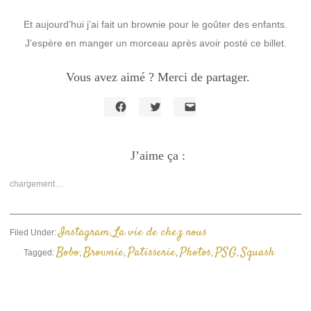
Et aujourd’hui j’ai fait un brownie pour le goûter des enfants.
J’espère en manger un morceau après avoir posté ce billet.
Vous avez aimé ? Merci de partager.
Cliquez
Cliquez
Cliquer
pour
pour
pour
partager
partager
envoyer
sur
sur
un
Facebook(ouvre
J’aime ça :
Twitter(ouvre
lien
dans
dans
par
une
une
e-
nouvelle
nouvelle
mail
chargement…
fenêtre)
fenêtre)
à
un
ami(ouvre
dans
une
Instagram
La vie de chez nous
Filed Under:
,
nouvelle
fenêtre)
Bobo
Brownie
Patisserie
Photos
PSG
Squash
Tagged:
,
,
,
,
,