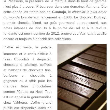
la Pâtisserie, la présence de la marque dans le haut de gamme
n’est plus à prouver. Précurseur dans son domaine, Valrhona fête
cette année les trente ans de
Guanaja
, le
chocolat le plus amer
du monde
lors de son lancement en 1986. Le chocolat
Dulcey
,
premier chocolat blond, au goût gourmand et peu sucré, aux
notes intenses de biscuits à la pointe de sel et à la texture
fondante est une invention de 2012, preuve que Valrhona travaille
encore et toujours à enrichir ses collections.
L’offre est vaste, la palette
immense et le choix difficile à
faire. Chocolats à déguster,
chocolats à pâtisser, coffrets
et ballotins de chocolats fins,
bonbons en chocolats à
grignoter ou à offrir pour les
grandes fêtes chocolatées
comme Pâques ou Noel. Tout
est un appel à la gourmandise
chez Valrhona. L’offre grand
public est disponible dans de