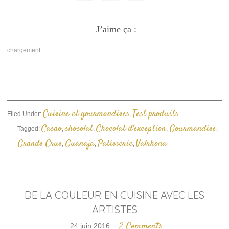
Cliquez
Cliquez
Cliquer
pour
pour
pour
partager
partager
envoyer
sur
sur
un
Facebook(ouvre
J’aime ça :
Twitter(ouvre
lien
dans
dans
par
une
une
e-
nouvelle
nouvelle
mail
chargement…
fenêtre)
fenêtre)
à
un
ami(ouvre
dans
une
nouvelle
fenêtre)
Cuisine et gourmandises
Test produits
Filed Under:
,
Cacao
chocolat
Chocolat d'exception
Gourmandise
Tagged:
,
,
,
,
Grands Crus
Guanaja
Patisserie
Valrhona
,
,
,
DE LA COULEUR EN CUISINE AVEC LES
ARTISTES
2 Comments
24 juin 2016
·