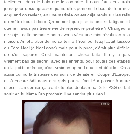
facilement dans le bain que le contraire. Il nous faut deux trois
jours pour décompresser quand elles pointent le bout de leur nez
et quand on revient, en une matinée on est déjà remis sur les rails
du métro-boulot-dodo. Ça se sent que je suis encore fatiguée et
que je n’avais pas très envie de reprendre peut être ? Changeons
de sujet, cette semaine nous avons vécu une mini révolution à la
maison. Amel a abandonné sa tétine ! Youhou. Isaq l’avait laissée
au Père Noel (à Noel donc) mais pour la puce, c’était plus difficile
de s’en séparer. C’est maintenant chose faite. Il n’y a pas
vraiment pas de secret, avec les enfants, pour toutes ces étapes
de la petite enfance, c’est vraiment quand eux l’ont décidé ! On a
aussi connu la tristesse des soirs de défaite en Coupe d’Europe,
et là encore Adil nous a surpris par sa faculté à passer à autre
chose. L’an dernier ça avait été plus douloureux. Si le PSG se fait
sortir en huitième l’an prochain il ne sentira plus rien !