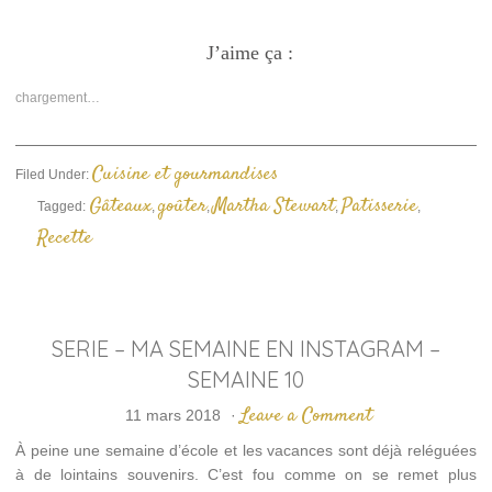
pour
pour
pour
partager
partager
envoyer
sur
sur
un
Facebook(ouvre
J’aime ça :
Twitter(ouvre
lien
dans
dans
par
une
une
e-
nouvelle
nouvelle
mail
chargement…
fenêtre)
fenêtre)
à
un
ami(ouvre
dans
une
Cuisine et gourmandises
Filed Under:
nouvelle
fenêtre)
Gâteaux
goûter
Martha Stewart
Patisserie
Tagged:
,
,
,
,
Recette
SERIE – MA SEMAINE EN INSTAGRAM –
SEMAINE 10
Leave a Comment
11 mars 2018
·
À peine une semaine d’école et les vacances sont déjà reléguées
à de lointains souvenirs. C’est fou comme on se remet plus