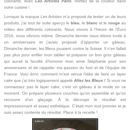
colorants. Avec
Les Artistes Paris
, mettez de la couleur dans
votre cuisine !
Lorsque la marque
Les Artistes
m’a proposé de tester un de leurs
produits, j’ai tout de suite aperçu le
bleu
, le
blanc
et le
rouge
au
milieu des différents colorants. Nous vivons à l’heure de l’Euro
2016, nous vibrons même. Dimanche dernier nous étions invité à
un anniversaire et j’avais proposé d’apporter un gâteau.
Dimanche dernier, les Bleus jouaient contre la Suisse. Il n’en fallait
pas plus pour enfiler mon tablier et préparer un bon gros gâteau
qui aurait la faculté d’honorer mon amie Stéphanie pour son
anniversaire et de rappeler ma passion du foot et de l’équipe de
France. Voici donc comment m’est venue l’idée de faire un
layer
cake
que j’ai très logiquement appelé
Allez les Bleus !
Si vous ne
connaissez pas le layer cake, c’est un gâteau à la mode en ce
moment. On prépare plusieurs couches qu’on assemble et qu’on
recouvre d’un glaçage. À la découpe le résultat est
impressionnant et assez esthétique. C’était mon tout premier et je
suis assez contente du résultat. Place à la recette !