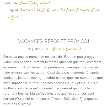
une
Livre
Test produits
Filed Under:
,
nouvelle
fenêtre)
Guerre 14-18
La Guerre des Lulus
Larousse
Livre
Tagged:
,
,
,
enfant
VACANCES, REPOS ET PRONOS !
Leave a Comment
15 juillet 2021
·
On ne va pas se mentir, on est sorti de l’Euro un peu groggy…
Vous vous posez surement la même question que moi, comment,
en menant 3-1 à 81e minute, peut-on se faire rejoindre puis se
faire éliminer aux tirs au but. C’est dans ces moments-là, après
quelques jours de sevrage footballistique, que l’on attend presque
avec impatience le retour de nos chères Ligue 1 et Ligue 2. Ce
football confortable qu’on connait par cœur et qui nous fait
rarement hésiter. Mais n’oublions pas que les surprises sont
partout (Qui a été champion de France 2021 déjà ?) et que tout
n’est pas si simple.