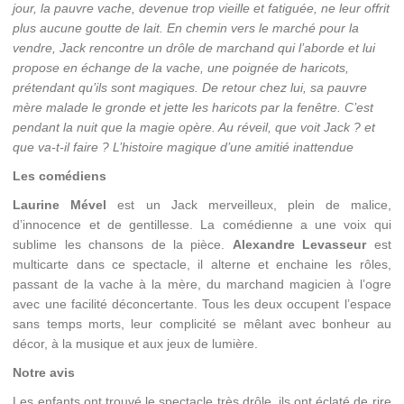
jour, la pauvre vache, devenue trop vieille et fatiguée, ne leur offrit
plus aucune goutte de lait. En chemin vers le marché pour la
vendre, Jack rencontre un drôle de marchand qui l’aborde et lui
propose en échange de la vache, une poignée de haricots,
prétendant qu’ils sont magiques. De retour chez lui, sa pauvre
mère malade le gronde et jette les haricots par la fenêtre. C’est
pendant la nuit que la magie opère. Au réveil, que voit Jack ? et
que va-t-il faire ? L’histoire magique d’une amitié inattendue
Les comédiens
Laurine Mével
est un Jack merveilleux, plein de malice,
d’innocence et de gentillesse. La comédienne a une voix qui
sublime les chansons de la pièce.
Alexandre Levasseur
est
multicarte dans ce spectacle, il alterne et enchaine les rôles,
passant de la vache à la mère, du marchand magicien à l’ogre
avec une facilité déconcertante. Tous les deux occupent l’espace
sans temps morts, leur complicité se mêlant avec bonheur au
décor, à la musique et aux jeux de lumière.
Notre avis
Les enfants ont trouvé le spectacle très drôle, ils ont éclaté de rire