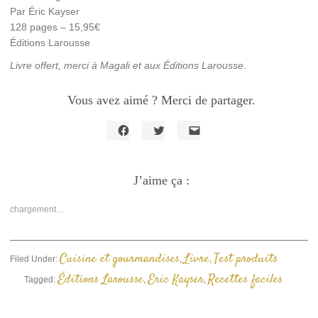
Par Éric Kayser
128 pages – 15,95€
Éditions Larousse
Livre offert, merci à Magali et aux Éditions Larousse
.
Vous avez aimé ? Merci de partager.
Cliquez
Cliquez
Cliquer
pour
pour
pour
partager
partager
envoyer
sur
sur
un
Facebook(ouvre
J’aime ça :
Twitter(ouvre
lien
dans
dans
par
une
une
e-
nouvelle
nouvelle
mail
chargement…
fenêtre)
fenêtre)
à
un
ami(ouvre
dans
une
Cuisine et gourmandises
Livre
Test produits
Filed Under:
,
,
nouvelle
fenêtre)
Éditions Larousse
Eric Kayser
Recettes faciles
Tagged:
,
,