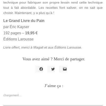
technique pour fabriquer son propre levain rend cette technique
tout à fait abordable. Les recettes font saliver, on ne sait que
choisir. Maintenant, y a plus qu’à !
Le Grand Livre du Pain
par Éric Kayser
192 pages –
19,95 €
Éditions Larousse
Livre offert, merci à Magali et aux Éditions Larousse.
Vous avez aimé ? Merci de partager.
Cliquez
Cliquez
Cliquer
pour
pour
pour
partager
partager
envoyer
sur
sur
un
Facebook(ouvre
J’aime ça :
Twitter(ouvre
lien
dans
dans
par
une
une
e-
nouvelle
nouvelle
mail
chargement…
fenêtre)
fenêtre)
à
un
ami(ouvre