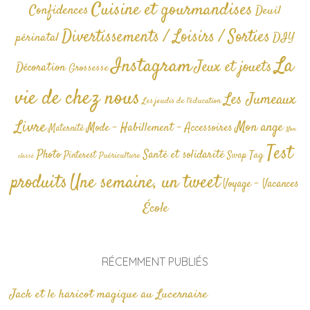
Cuisine et gourmandises
Confidences
Deuil
Divertissements / Loisirs / Sorties
périnatal
DIY
La
Instagram
Jeux et jouets
Décoration
Grossesse
vie de chez nous
Les Jumeaux
Les jeudis de l'éducation
Livre
Mon ange
Mode - Habillement - Accessoires
Maternité
Non
Test
Photo
Santé et solidarité
Tag
Pinterest
Swap
Puériculture
classé
produits
Une semaine, un tweet
Voyage - Vacances
École
RÉCEMMENT PUBLIÉS
Jack et le haricot magique au Lucernaire