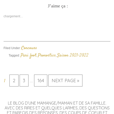
sur
sur
un
Facebook(ouvre
J’aime ça :
Twitter(ouvre
lien
dans
dans
par
une
une
e-
nouvelle
nouvelle
mail
chargement…
fenêtre)
fenêtre)
à
un
ami(ouvre
dans
une
nouvelle
fenêtre)
Concours
Filed Under:
Pari foot
Pronostics
Saison 2021-2022
Tagged:
,
,
2
3
164
NEXT PAGE »
1
…
LE BLOG D’UNE MAMANGE/MAMAN ET DE SA FAMILLE.
AVEC DES RIRES ET QUELQUES LARMES, DES QUESTIONS
ET PARFOIS DES RÉPONSES, DES COUPS DE COEUR ET