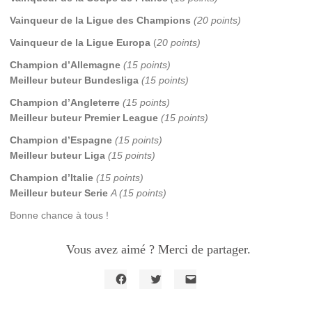
Vainqueur de la Ligue des Champions
(20 points)
Vainqueur de la Ligue Europa
(
20 points)
Champion d’Allemagne
(15 points)
Meilleur buteur Bundesliga
(15 points)
Champion d’Angleterre
(15 points)
Meilleur buteur Premier League
(15 points)
Champion d’Espagne
(15 points)
Meilleur buteur Liga
(15 points)
Champion d’Italie
(15 points)
Meilleur buteur Serie
A (15 points)
Bonne chance à tous !
Vous avez aimé ? Merci de partager.
Cliquez
Cliquez
Cliquer
pour
pour
pour
partager
partager
envoyer