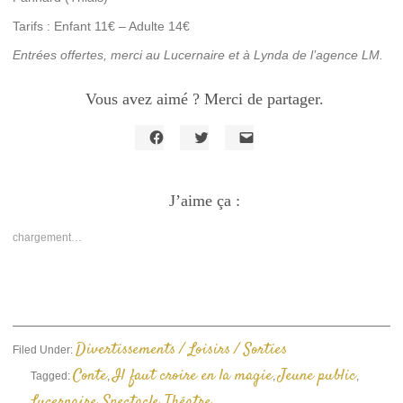
Tarifs : Enfant 11€ – Adulte 14€
Entrées offertes, merci au Lucernaire et à Lynda de l’agence LM.
Vous avez aimé ? Merci de partager.
Cliquez
Cliquez
Cliquer
pour
pour
pour
partager
partager
envoyer
sur
sur
un
Facebook(ouvre
J’aime ça :
Twitter(ouvre
lien
dans
dans
par
une
une
e-
nouvelle
nouvelle
mail
chargement…
fenêtre)
fenêtre)
à
un
ami(ouvre
dans
une
nouvelle
fenêtre)
Divertissements / Loisirs / Sorties
Filed Under:
Conte
Il faut croire en la magie
Jeune public
Tagged:
,
,
,
Lucernaire
Spectacle
Théatre
,
,