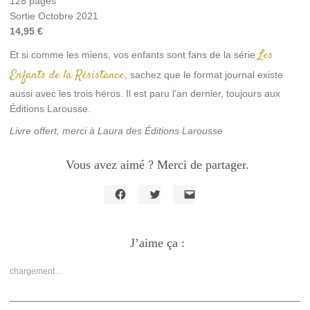
128 pages
Sortie Octobre 2021
14,95 €
Les
Et si comme les miens, vos enfants sont fans de la série
Enfants de la Résistance
, sachez que le format journal existe
aussi avec les trois héros. Il est paru l’an dernier, toujours aux
Éditions Larousse.
Livre offert, merci à Laura des Éditions Larousse
Vous avez aimé ? Merci de partager.
Cliquez
Cliquez
Cliquer
pour
pour
pour
partager
partager
envoyer
sur
sur
un
Facebook(ouvre
J’aime ça :
Twitter(ouvre
lien
dans
dans
par
une
une
e-
nouvelle
nouvelle
mail
chargement…
fenêtre)
fenêtre)
à
un
ami(ouvre
dans