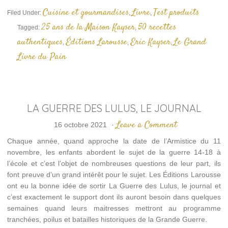
dans
une
Cuisine et gourmandises
Livre
Test produits
Filed Under:
,
,
nouvelle
fenêtre)
25 ans de la Maison Kayser
50 recettes
Tagged:
,
authentiques
Éditions Larousse
Eric Kayser
Le Grand
,
,
,
Livre du Pain
LA GUERRE DES LULUS, LE JOURNAL
Leave a Comment
16 octobre 2021
·
Chaque année, quand approche la date de l’Armistice du 11
novembre, les enfants abordent le sujet de la guerre 14-18 à
l’école et c’est l’objet de nombreuses questions de leur part, ils
font preuve d’un grand intérêt pour le sujet. Les Éditions Larousse
ont eu la bonne idée de sortir La Guerre des Lulus, le journal et
c’est exactement le support dont ils auront besoin dans quelques
semaines quand leurs maitresses mettront au programme
tranchées, poilus et batailles historiques de la Grande Guerre.