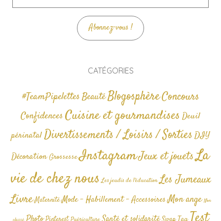
mail
Abonnez-vous !
CATÉGORIES
Blogosphère
Concours
#TeamPipelettes
Beauté
Cuisine et gourmandises
Confidences
Deuil
Divertissements / Loisirs / Sorties
périnatal
DIY
La
Instagram
Jeux et jouets
Décoration
Grossesse
vie de chez nous
Les Jumeaux
Les jeudis de l'éducation
Livre
Mon ange
Mode - Habillement - Accessoires
Maternité
Non
Test
Photo
Santé et solidarité
Tag
Pinterest
Swap
Puériculture
classé