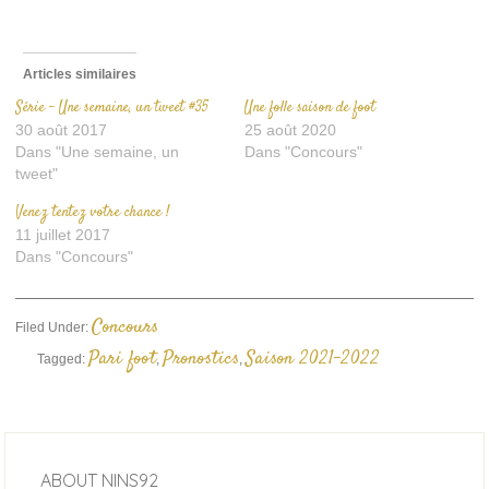
fenêtre)
Articles similaires
Série – Une semaine, un tweet #35
Une folle saison de foot
30 août 2017
25 août 2020
Dans "Une semaine, un
Dans "Concours"
tweet"
Venez tentez votre chance !
11 juillet 2017
Dans "Concours"
Concours
Filed Under:
Pari foot
Pronostics
Saison 2021-2022
Tagged:
,
,
ABOUT
NINS92