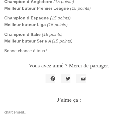
Champion d’Angleterre
(15 points)
Meilleur buteur Premier League
(15 points)
Champion d’Espagne
(15 points)
Meilleur buteur Liga
(15 points)
Champion d’Italie
(15 points)
Meilleur buteur Serie
A (15 points)
Bonne chance à tous !
Vous avez aimé ? Merci de partager.
Cliquez
Cliquez
Cliquer
pour
pour
pour
partager
partager
envoyer
sur
sur
un
Facebook(ouvre
J’aime ça :
Twitter(ouvre
lien
dans
dans
par
une
une
e-
nouvelle
nouvelle
mail
chargement…
fenêtre)
fenêtre)
à
un
ami(ouvre
dans
une
nouvelle