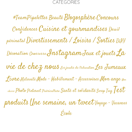
CATÉGORIES
Blogosphère
Concours
#TeamPipelettes
Beauté
Cuisine et gourmandises
Confidences
Deuil
Divertissements / Loisirs / Sorties
périnatal
DIY
La
Instagram
Jeux et jouets
Décoration
Grossesse
vie de chez nous
Les Jumeaux
Les jeudis de l'éducation
Livre
Mon ange
Mode - Habillement - Accessoires
Maternité
Non
Test
Photo
Santé et solidarité
Tag
Pinterest
Swap
Puériculture
classé
produits
Une semaine, un tweet
Voyage - Vacances
École