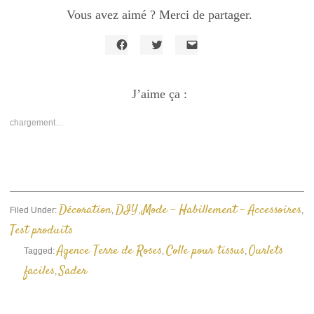
Vous avez aimé ? Merci de partager.
Cliquez
Cliquez
Cliquer
pour
pour
pour
partager
partager
envoyer
sur
sur
un
Facebook(ouvre
J’aime ça :
Twitter(ouvre
lien
dans
dans
par
une
une
e-
nouvelle
nouvelle
mail
chargement…
fenêtre)
fenêtre)
à
un
ami(ouvre
dans
une
nouvelle
fenêtre)
Décoration
DIY
Mode - Habillement - Accessoires
Filed Under:
,
,
,
Test produits
Agence Terre de Roses
Colle pour tissus
Ourlets
Tagged:
,
,
faciles
Sader
,