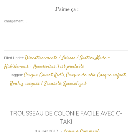
partager
partager
envoyer
sur
sur
un
Facebook(ouvre
J’aime ça :
Twitter(ouvre
lien
dans
dans
par
une
une
e-
nouvelle
nouvelle
mail
chargement…
fenêtre)
fenêtre)
à
un
ami(ouvre
dans
une
nouvelle
fenêtre)
Divertissements / Loisirs / Sorties
Mode -
Filed Under:
,
Habillement - Accessoires
Test produits
,
Casque Covert Kid"s
Casque de vélo
Casque enfant
Tagged:
,
,
,
Roulez casqués !
Sécurité
Specialized
,
,
TROUSSEAU DE COLONIE FACILE AVEC C-
TAKI
Leave a Comment
4 juillet 2017
·