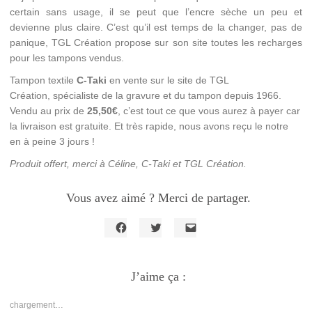
certain sans usage, il se peut que l’encre sèche un peu et
devienne plus claire. C’est qu’il est temps de la changer, pas de
panique, TGL Création propose sur son site toutes les recharges
pour les tampons vendus.
Tampon textile
C-Taki
en vente sur le site de TGL
Création, spécialiste de la gravure et du tampon depuis 1966.
Vendu au prix de
25,50€
, c’est tout ce que vous aurez à payer car
la livraison est gratuite. Et très rapide, nous avons reçu le notre
en à peine 3 jours !
Produit offert, merci à Céline, C-Taki et TGL Création.
Vous avez aimé ? Merci de partager.
Cliquez
Cliquez
Cliquer
pour
pour
pour
partager
partager
envoyer
sur
sur
un
Facebook(ouvre
J’aime ça :
Twitter(ouvre
lien
dans
dans
par
une
une
e-
nouvelle
nouvelle
mail
chargement…
fenêtre)
fenêtre)
à