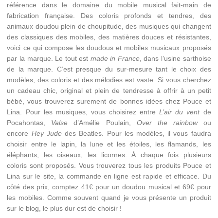
référence dans le domaine du mobile musical fait-main de
fabrication française. Des coloris profonds et tendres, des
animaux doudou plein de choupitude, des musiques qui changent
des classiques des mobiles, des matières douces et résistantes,
voici ce qui compose les doudous et mobiles musicaux proposés
par la marque. Le tout est
made in France
, dans l’usine sarthoise
de la marque. C’est presque du sur-mesure tant le choix des
modèles, des coloris et des mélodies est vaste. Si vous cherchez
un cadeau chic, original et plein de tendresse à offrir à un petit
bébé, vous trouverez surement de bonnes idées chez Pouce et
Lina. Pour les musiques, vous choisirez entre
L’air du vent
de
Pocahontas,
Valse
d’Amélie Poulain,
Over the rainbow
ou
encore
Hey Jude
des Beatles. Pour les modèles, il vous faudra
choisir entre le lapin, la lune et les étoiles, les flamands, les
éléphants, les oiseaux, les licornes. À chaque fois plusieurs
coloris sont proposés. Vous trouverez tous les produits Pouce et
Lina sur le site, la commande en ligne est rapide et efficace. Du
côté des prix, comptez 41€ pour un doudou musical et 69€ pour
les mobiles. Comme souvent quand je vous présente un produit
sur le blog, le plus dur est de choisir !