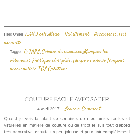
un
ami(ouvre
dans
une
nouvelle
fenêtre)
DIY
École
Mode - Habillement - Accessoires
Test
Filed Under:
,
,
,
produits
C-TAKI
Colonie de vacances
Marquer les
Tagged:
,
,
vêtements
Pratique et rapide
Tampon encreur
Tampons
,
,
,
personnalisés
TGL Créations
,
COUTURE FACILE AVEC SADER
Leave a Comment
14 avril 2017
·
Quand je vois le talent de certaines de mes amies réelles et
virtuelles en matière de couture ou de tricot je suis tout d’abord
très admirative, ensuite un peu jalouse et pour finir complètement