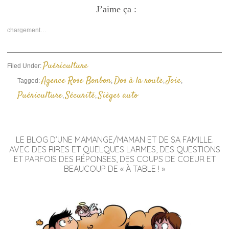
sur
sur
un
Facebook(ouvre
J’aime ça :
Twitter(ouvre
lien
dans
dans
par
une
une
e-
nouvelle
nouvelle
mail
chargement…
fenêtre)
fenêtre)
à
un
ami(ouvre
dans
une
Puériculture
Filed Under:
nouvelle
fenêtre)
Agence Rose Bonbon
Dos à la route
Joie
Tagged:
,
,
,
Puériculture
Sécurité
Sièges auto
,
,
LE BLOG D’UNE MAMANGE/MAMAN ET DE SA FAMILLE.
AVEC DES RIRES ET QUELQUES LARMES, DES QUESTIONS
ET PARFOIS DES RÉPONSES, DES COUPS DE COEUR ET
BEAUCOUP DE « À TABLE ! »