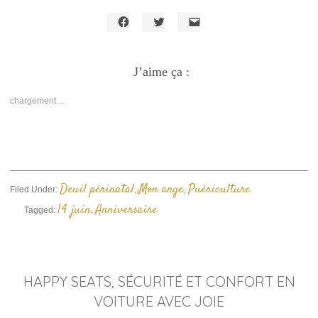
Cliquez
Cliquez
Cliquer
pour
pour
pour
partager
partager
envoyer
sur
sur
un
Facebook(ouvre
J’aime ça :
Twitter(ouvre
lien
dans
dans
par
une
une
e-
nouvelle
nouvelle
mail
chargement…
fenêtre)
fenêtre)
à
un
ami(ouvre
dans
une
nouvelle
fenêtre)
Deuil périnatal
Mon ange
Puériculture
Filed Under:
,
,
14 juin
Anniversaire
Tagged:
,
HAPPY SEATS, SÉCURITÉ ET CONFORT EN
VOITURE AVEC JOIE