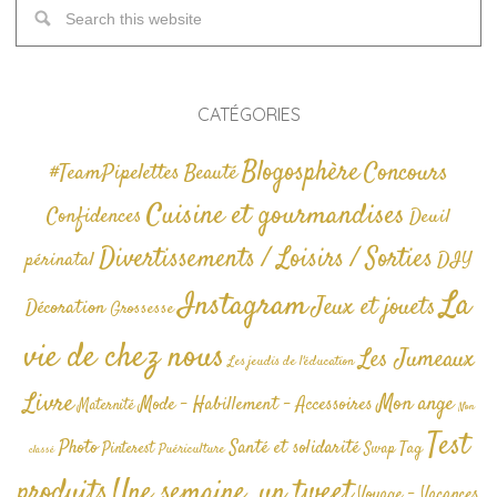
CATÉGORIES
Blogosphère
Concours
#TeamPipelettes
Beauté
Cuisine et gourmandises
Confidences
Deuil
Divertissements / Loisirs / Sorties
périnatal
DIY
La
Instagram
Jeux et jouets
Décoration
Grossesse
vie de chez nous
Les Jumeaux
Les jeudis de l'éducation
Livre
Mon ange
Mode - Habillement - Accessoires
Maternité
Non
Test
Photo
Santé et solidarité
Tag
Pinterest
Swap
Puériculture
classé
produits
Une semaine, un tweet
Voyage - Vacances