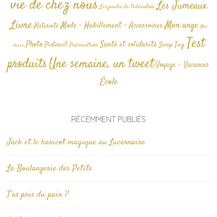
vie de chez nous
Les Jumeaux
Les jeudis de l'éducation
Livre
Mon ange
Mode - Habillement - Accessoires
Maternité
Non
Test
Photo
Santé et solidarité
Tag
Pinterest
Swap
Puériculture
classé
produits
Une semaine, un tweet
Voyage - Vacances
École
RÉCEMMENT PUBLIÉS
Jack et le haricot magique au Lucernaire
La Boulangerie des Petits
T’as pris du pain ?