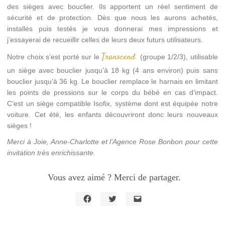
des sièges avec bouclier. Ils apportent un réel sentiment de
sécurité et de protection. Dès que nous les aurons achetés,
installés puis testés je vous donnerai mes impressions et
j’essayerai de recueillir celles de leurs deux futurs utilisateurs.
Transcend
Notre choix s’est porté sur le
(groupe 1/2/3), utilisable
un siège avec bouclier jusqu’à 18 kg (4 ans environ) puis sans
bouclier jusqu’à 36 kg. Le bouclier remplace le harnais en limitant
les points de pressions sur le corps du bébé en cas d’impact.
C’est un siège compatible Isofix, système dont est équipée notre
voiture. Cet été, les enfants découvriront donc leurs nouveaux
sièges !
Merci à Joie, Anne-Charlotte et l’Agence Rose Bonbon pour cette
invitation très enrichissante.
Vous avez aimé ? Merci de partager.
Cliquez
Cliquez
Cliquer
pour
pour
pour
partager
partager
envoyer