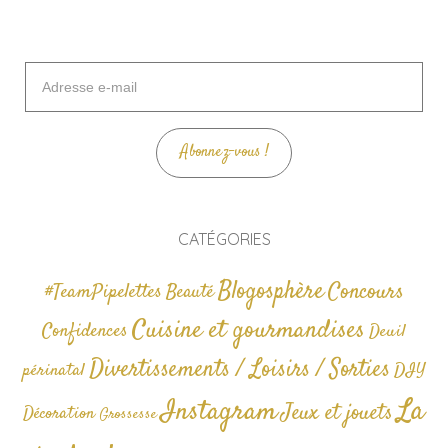
Adresse
e-
mail
Abonnez-vous !
CATÉGORIES
Blogosphère
Concours
#TeamPipelettes
Beauté
Cuisine et gourmandises
Confidences
Deuil
Divertissements / Loisirs / Sorties
périnatal
DIY
La
Instagram
Jeux et jouets
Décoration
Grossesse