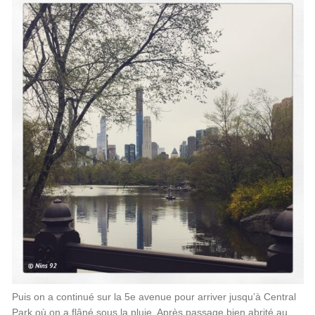
Puis on a continué sur la 5e avenue pour arriver jusqu’à Central
Park où on a flâné sous la pluie. Après passage bien abrité au