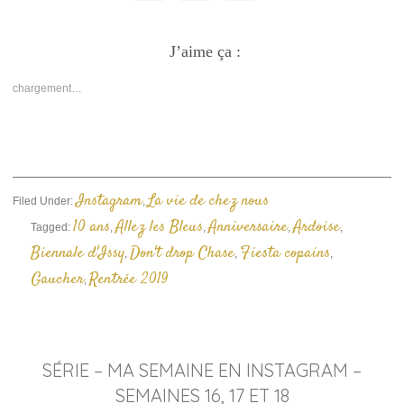
Cliquez
Cliquez
Cliquer
pour
pour
pour
partager
partager
envoyer
sur
sur
un
Facebook(ouvre
J’aime ça :
Twitter(ouvre
lien
dans
dans
par
une
une
e-
nouvelle
nouvelle
mail
chargement…
fenêtre)
fenêtre)
à
un
ami(ouvre
dans
une
nouvelle
fenêtre)
Instagram
La vie de chez nous
Filed Under:
,
10 ans
Allez les Bleus
Anniversaire
Ardoise
Tagged:
,
,
,
,
Biennale d'Issy
Don't drop Chase
Fiesta copains
,
,
,
Gaucher
Rentrée 2019
,
SÉRIE – MA SEMAINE EN INSTAGRAM –
SEMAINES 16, 17 ET 18