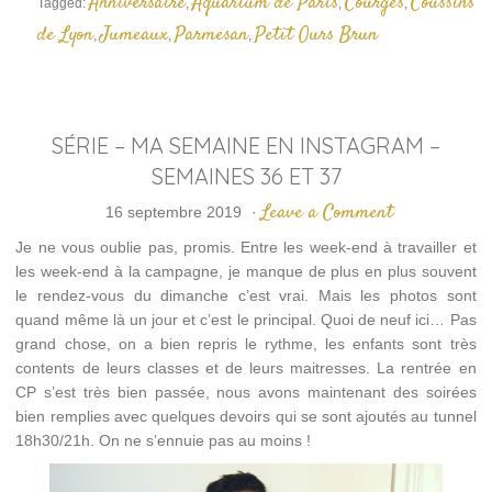
Anniversaire
Aquarium de Paris
Courges
Coussins
Tagged:
,
,
,
de Lyon
Jumeaux
Parmesan
Petit Ours Brun
,
,
,
SÉRIE – MA SEMAINE EN INSTAGRAM –
SEMAINES 36 ET 37
Leave a Comment
16 septembre 2019
·
Je ne vous oublie pas, promis. Entre les week-end à travailler et
les week-end à la campagne, je manque de plus en plus souvent
le rendez-vous du dimanche c’est vrai. Mais les photos sont
quand même là un jour et c’est le principal. Quoi de neuf ici… Pas
grand chose, on a bien repris le rythme, les enfants sont très
contents de leurs classes et de leurs maitresses. La rentrée en
CP s’est très bien passée, nous avons maintenant des soirées
bien remplies avec quelques devoirs qui se sont ajoutés au tunnel
18h30/21h. On ne s’ennuie pas au moins !