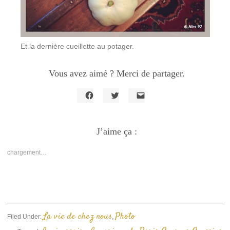
Et la dernière cueillette au potager.
Vous avez aimé ? Merci de partager.
Cliquez
Cliquez
Cliquer
pour
pour
pour
partager
partager
envoyer
sur
sur
un
Facebook(ouvre
J’aime ça :
Twitter(ouvre
lien
dans
dans
par
une
une
e-
nouvelle
nouvelle
mail
chargement…
fenêtre)
fenêtre)
à
un
ami(ouvre
dans
une
nouvelle
fenêtre)
La vie de chez nous
Photo
Filed Under:
,