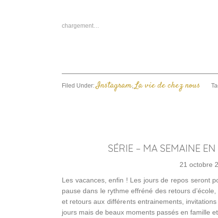
F
d
u
n
chargement…
f
Instagram
La vie de chez nous
Filed Under:
,
Ta
SÉRIE – MA SEMAINE EN
21 octobre 
Les vacances, enfin ! Les jours de repos seront p
pause dans le rythme effréné des retours d’école, v
et retours aux différents entrainements, invitation
jours mais de beaux moments passés en famille et