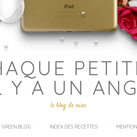
HAQUE PETIT
L Y A UN AN
le blog de nins
I GREEN BLOG
INDEX DES RECETTES
MENTION