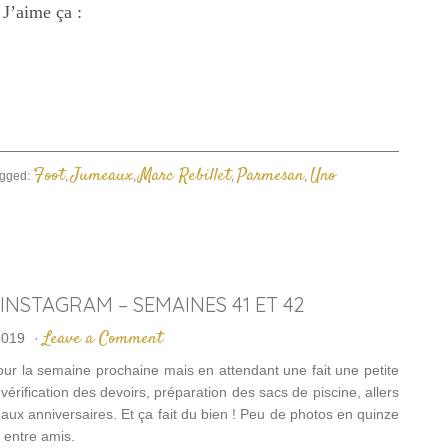
acebook(ouvre
J’aime ça :
Twitter(ouvre
lien
ans
dans
par
ne
une
e-
ouvelle
nouvelle
mail
enêtre)
fenêtre)
à
un
ami(ouvre
dans
une
nouvelle
fenêtre)
Foot
Jumeaux
Marc Rebillet
Parmesan
Uno
gged:
,
,
,
,
 INSTAGRAM – SEMAINES 41 ET 42
Leave a Comment
2019
·
our la semaine prochaine mais en attendant une fait une petite
érification des devoirs, préparation des sacs de piscine, allers
s aux anniversaires. Et ça fait du bien ! Peu de photos en quinze
 entre amis.