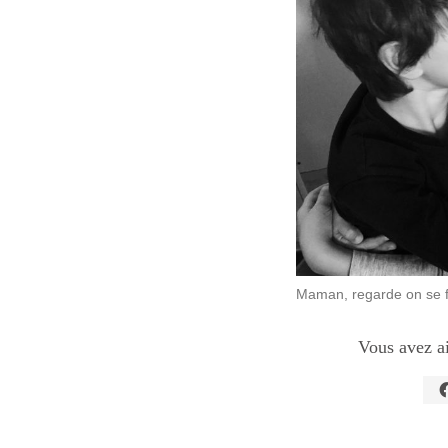
Maman, regarde on se fa
Vous avez a
C
p
p
s