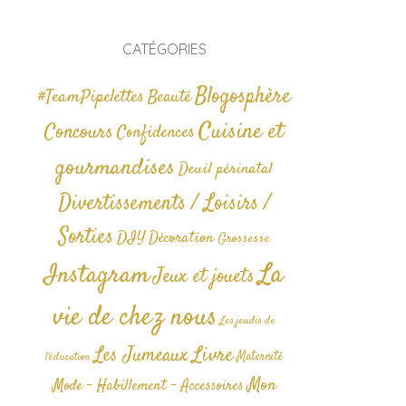
CATÉGORIES
Blogosphère
#TeamPipelettes
Beauté
Cuisine et
Concours
Confidences
gourmandises
Deuil périnatal
Divertissements / Loisirs /
Sorties
DIY
Décoration
Grossesse
La
Instagram
Jeux et jouets
vie de chez nous
Les jeudis de
Livre
Les Jumeaux
Maternité
l'éducation
Mon
Mode - Habillement - Accessoires