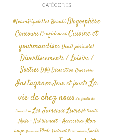
CATÉGORIES
Blogosphère
#TeamPipelettes
Beauté
Cuisine et
Concours
Confidences
gourmandises
Deuil périnatal
Divertissements / Loisirs /
Sorties
DIY
Décoration
Grossesse
La
Instagram
Jeux et jouets
vie de chez nous
Les jeudis de
Livre
Les Jumeaux
Maternité
l'éducation
Mon
Mode - Habillement - Accessoires
ange
Photo
Santé
Pinterest
Puériculture
Non classé