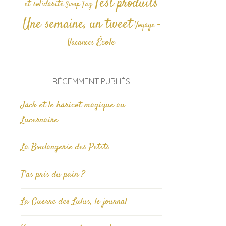
Test produits
et solidarité
Tag
Swap
Une semaine, un tweet
Voyage -
École
Vacances
RÉCEMMENT PUBLIÉS
Jack et le haricot magique au
Lucernaire
La Boulangerie des Petits
T’as pris du pain ?
La Guerre des Lulus, le journal