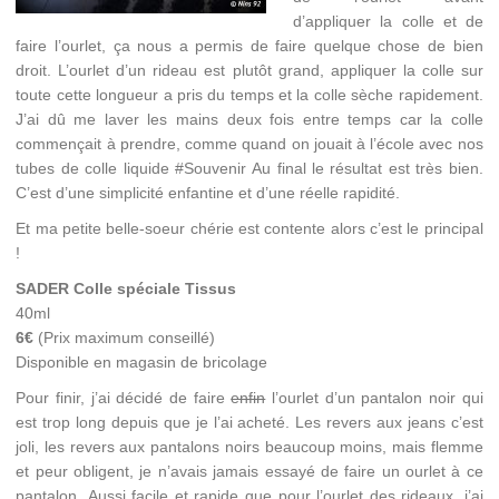
d’appliquer la colle et de
faire l’ourlet, ça nous a permis de faire quelque chose de bien
droit. L’ourlet d’un rideau est plutôt grand, appliquer la colle sur
toute cette longueur a pris du temps et la colle sèche rapidement.
J’ai dû me laver les mains deux fois entre temps car la colle
commençait à prendre, comme quand on jouait à l’école avec nos
tubes de colle liquide #Souvenir Au final le résultat est très bien.
C’est d’une simplicité enfantine et d’une réelle rapidité.
Et ma petite belle-soeur chérie est contente alors c’est le principal
!
SADER Colle spéciale Tissus
40ml
6€
(Prix maximum conseillé)
Disponible en magasin de bricolage
Pour finir, j’ai décidé de faire
enfin
l’ourlet d’un pantalon noir qui
est trop long depuis que je l’ai acheté. Les revers aux jeans c’est
joli, les revers aux pantalons noirs beaucoup moins, mais flemme
et peur obligent, je n’avais jamais essayé de faire un ourlet à ce
pantalon. Aussi facile et rapide que pour l’ourlet des rideaux, j’ai