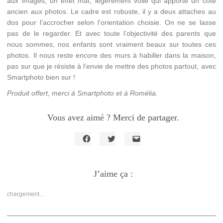
aux images, un effet mat, légèrement voilé qui apporte un côté
ancien aux photos. Le cadre est robuste, il y a deux attaches au
dos pour l’accrocher selon l’orientation choisie. On ne se lasse
pas de le regarder. Et avec toute l’objectivité des parents que
nous sommes, nos enfants sont vraiment beaux sur toutes ces
photos. Il nous reste encore des murs à habiller dans la maison,
pas sur que je résiste à l’envie de mettre des photos partout, avec
Smartphoto bien sur !
Produit offert, merci à Smartphoto et à Romélia.
Vous avez aimé ? Merci de partager.
Cliquez
Cliquez
Cliquer
pour
pour
pour
partager
partager
envoyer
sur
sur
un
Facebook(ouvre
J’aime ça :
Twitter(ouvre
lien
dans
dans
par
une
une
e-
nouvelle
nouvelle
mail
chargement…
fenêtre)
fenêtre)
à
un
ami(ouvre
dans