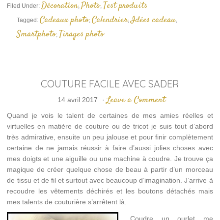
une
Décoration
Photo
Test produits
Filed Under:
,
,
nouvelle
fenêtre)
Cadeaux photo
Calendrier
Idées cadeau
Tagged:
,
,
,
Smartphoto
Tirages photo
,
COUTURE FACILE AVEC SADER
Leave a Comment
14 avril 2017
·
Quand je vois le talent de certaines de mes amies réelles et
virtuelles en matière de couture ou de tricot je suis tout d’abord
très admirative, ensuite un peu jalouse et pour finir complètement
certaine de ne jamais réussir à faire d’aussi jolies choses avec
mes doigts et une aiguille ou une machine à coudre. Je trouve ça
magique de créer quelque chose de beau à partir d’un morceau
de tissu et de fil et surtout avec beaucoup d’imagination. J’arrive à
recoudre les vêtements déchirés et les boutons détachés mais
mes talents de couturière s’arrêtent là.
Coudre un ourlet me