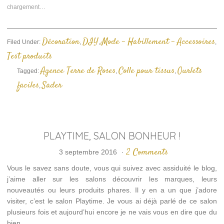
nouvelle
nouvelle
mail
chargement…
fenêtre)
fenêtre)
à
un
ami(ouvre
dans
une
Décoration
DIY
Mode - Habillement - Accessoires
Filed Under:
,
,
,
nouvelle
fenêtre)
Test produits
Agence Terre de Roses
Colle pour tissus
Ourlets
Tagged:
,
,
faciles
Sader
,
PLAYTIME, SALON BONHEUR !
2 Comments
3 septembre 2016
·
Vous le savez sans doute, vous qui suivez avec assiduité le blog,
j’aime aller sur les salons découvrir les marques, leurs
nouveautés ou leurs produits phares. Il y en a un que j’adore
visiter, c’est le salon Playtime. Je vous ai déjà parlé de ce salon
plusieurs fois et aujourd’hui encore je ne vais vous en dire que du
bien.