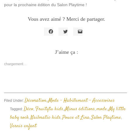
pour la prochaine édition du Salon Playtime !
Vous avez aimé ? Merci de partager.
Cliquez
Cliquez
Cliquer
pour
pour
pour
partager
partager
envoyer
sur
sur
un
Facebook(ouvre
J’aime ça :
Twitter(ouvre
lien
dans
dans
par
une
une
e-
nouvelle
nouvelle
mail
chargement…
fenêtre)
fenêtre)
à
un
ami(ouvre
dans
une
nouvelle
fenêtre)
Décoration
Mode - Habillement - Accessoires
Filed Under:
,
Déco
Fruitytu kids
Minus éditions
mode
My little
Tagged:
,
,
,
,
baby rock
Nailmatic kids
Pouce et Lina
Salon Playtime
,
,
,
,
Vernis enfant