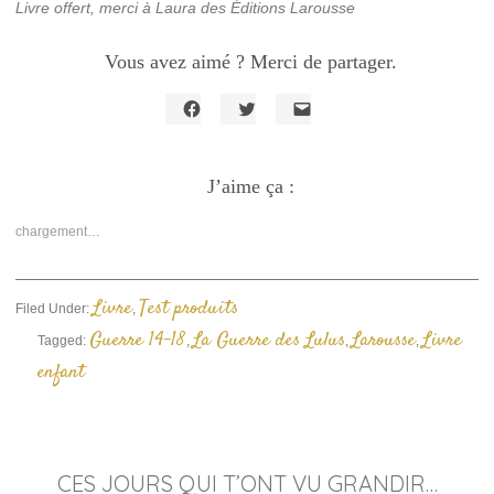
Livre offert, merci à Laura des Éditions Larousse
Vous avez aimé ? Merci de partager.
Cliquez
Cliquez
Cliquer
pour
pour
pour
partager
partager
envoyer
sur
sur
un
Facebook(ouvre
J’aime ça :
Twitter(ouvre
lien
dans
dans
par
une
une
e-
nouvelle
nouvelle
mail
chargement…
fenêtre)
fenêtre)
à
un
ami(ouvre
dans
une
Livre
Test produits
Filed Under:
,
nouvelle
fenêtre)
Guerre 14-18
La Guerre des Lulus
Larousse
Livre
Tagged:
,
,
,
enfant
CES JOURS QUI T’ONT VU GRANDIR…