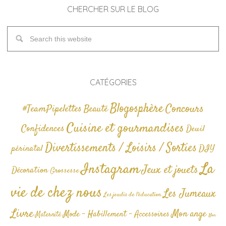
CHERCHER SUR LE BLOG
CATÉGORIES
Blogosphère
Concours
#TeamPipelettes
Beauté
Cuisine et gourmandises
Confidences
Deuil
Divertissements / Loisirs / Sorties
périnatal
DIY
La
Instagram
Jeux et jouets
Décoration
Grossesse
vie de chez nous
Les Jumeaux
Les jeudis de l'éducation
Livre
Mon ange
Mode - Habillement - Accessoires
Maternité
Non