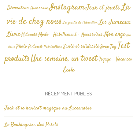
La
Instagram
Jeux et jouets
Décoration
Grossesse
vie de chez nous
Les Jumeaux
Les jeudis de l'éducation
Livre
Mon ange
Mode - Habillement - Accessoires
Maternité
Non
Test
Photo
Santé et solidarité
Tag
Pinterest
Swap
Puériculture
classé
produits
Une semaine, un tweet
Voyage - Vacances
École
RÉCEMMENT PUBLIÉS
Jack et le haricot magique au Lucernaire
La Boulangerie des Petits