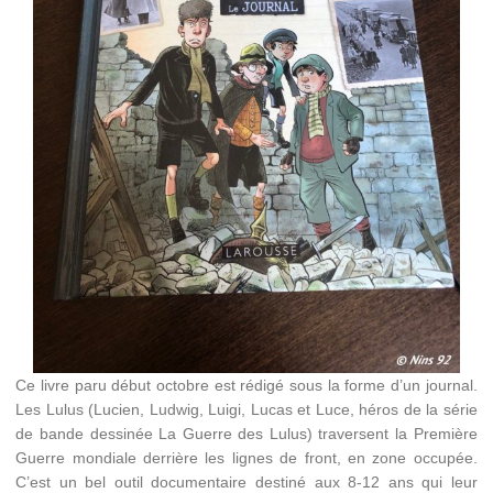
Ce livre paru début octobre est rédigé sous la forme d’un journal.
Les Lulus (Lucien, Ludwig, Luigi, Lucas et Luce, héros de la série
de bande dessinée La Guerre des Lulus) traversent la Première
Guerre mondiale derrière les lignes de front, en zone occupée.
C’est un bel outil documentaire destiné aux 8-12 ans qui leur