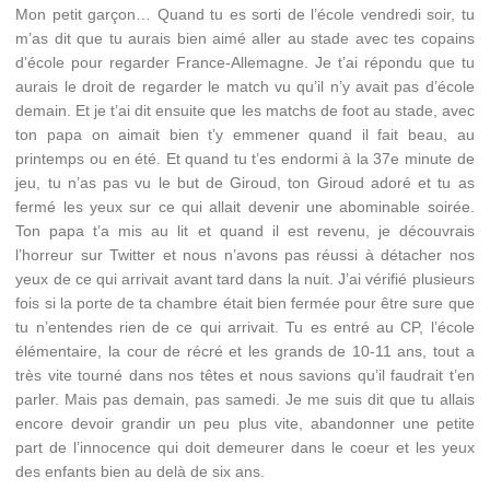
Mon petit garçon… Quand tu es sorti de l’école vendredi soir, tu
m’as dit que tu aurais bien aimé aller au stade avec tes copains
d’école pour regarder France-Allemagne. Je t’ai répondu que tu
aurais le droit de regarder le match vu qu’il n’y avait pas d’école
demain. Et je t’ai dit ensuite que les matchs de foot au stade, avec
ton papa on aimait bien t’y emmener quand il fait beau, au
printemps ou en été. Et quand tu t’es endormi à la 37e minute de
jeu, tu n’as pas vu le but de Giroud, ton Giroud adoré et tu as
fermé les yeux sur ce qui allait devenir une abominable soirée.
Ton papa t’a mis au lit et quand il est revenu, je découvrais
l’horreur sur Twitter et nous n’avons pas réussi à détacher nos
yeux de ce qui arrivait avant tard dans la nuit. J’ai vérifié plusieurs
fois si la porte de ta chambre était bien fermée pour être sure que
tu n’entendes rien de ce qui arrivait. Tu es entré au CP, l’école
élémentaire, la cour de récré et les grands de 10-11 ans, tout a
très vite tourné dans nos têtes et nous savions qu’il faudrait t’en
parler. Mais pas demain, pas samedi. Je me suis dit que tu allais
encore devoir grandir un peu plus vite, abandonner une petite
part de l’innocence qui doit demeurer dans le coeur et les yeux
des enfants bien au delà de six ans.