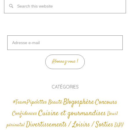
Adresse
e-
mail
Abonnez-vous !
CATÉGORIES
Blogosphère
Concours
#TeamPipelettes
Beauté
Cuisine et gourmandises
Confidences
Deuil
Divertissements / Loisirs / Sorties
périnatal
DIY