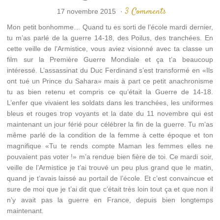
3 Comments
17 novembre 2015
·
Mon petit bonhomme… Quand tu es sorti de l’école mardi dernier,
tu m’as parlé de la guerre 14-18, des Poilus, des tranchées. En
cette veille de l’Armistice, vous aviez visionné avec ta classe un
film sur la Première Guerre Mondiale et ça t’a beaucoup
intéressé. L’assassinat du Duc Ferdinand s’est transformé en «Ils
ont tué un Prince du Sahara» mais à part ce petit anachronisme
tu as bien retenu et compris ce qu’était la Guerre de 14-18.
L’enfer que vivaient les soldats dans les tranchées, les uniformes
bleus et rouges trop voyants et la date du 11 novembre qui est
maintenant un jour férié pour célébrer la fin de la guerre. Tu m’as
même parlé de la condition de la femme à cette époque et ton
magnifique «Tu te rends compte Maman les femmes elles ne
pouvaient pas voter !» m’a rendue bien fière de toi. Ce mardi soir,
veille de l’Armistice je t’ai trouvé un peu plus grand que le matin,
quand je t’avais laissé au portail de l’école. Et c’est convaincue et
sure de moi que je t’ai dit que c’était très loin tout ça et que non il
n’y avait pas la guerre en France, depuis bien longtemps
maintenant.