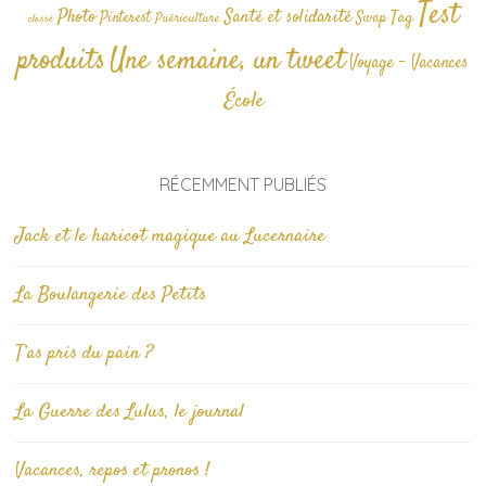
Test
Photo
Santé et solidarité
Tag
Pinterest
Swap
Puériculture
classé
produits
Une semaine, un tweet
Voyage - Vacances
École
RÉCEMMENT PUBLIÉS
Jack et le haricot magique au Lucernaire
La Boulangerie des Petits
T’as pris du pain ?
La Guerre des Lulus, le journal
Vacances, repos et pronos !