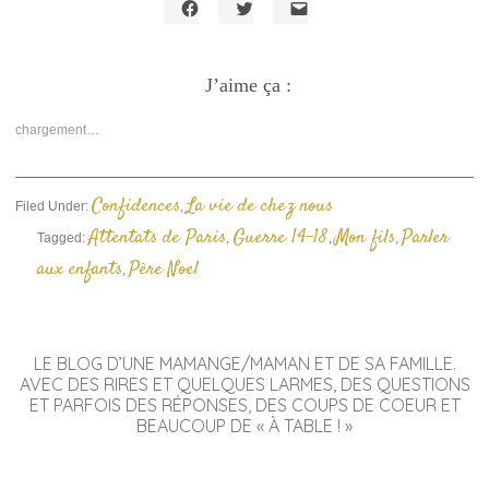
Cliquez
Cliquez
Cliquer
pour
pour
pour
partager
partager
envoyer
sur
sur
un
Facebook(ouvre
J’aime ça :
Twitter(ouvre
lien
dans
dans
par
une
une
e-
nouvelle
nouvelle
mail
chargement…
fenêtre)
fenêtre)
à
un
ami(ouvre
dans
une
Confidences
La vie de chez nous
Filed Under:
,
nouvelle
fenêtre)
Attentats de Paris
Guerre 14-18
Mon fils
Parler
Tagged:
,
,
,
aux enfants
Père Noel
,
LE BLOG D’UNE MAMANGE/MAMAN ET DE SA FAMILLE.
AVEC DES RIRES ET QUELQUES LARMES, DES QUESTIONS
ET PARFOIS DES RÉPONSES, DES COUPS DE COEUR ET
BEAUCOUP DE « À TABLE ! »