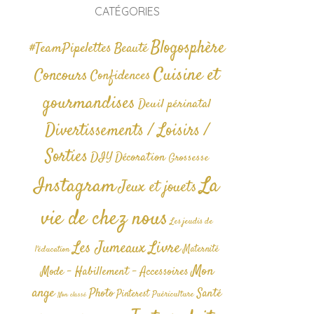
CATÉGORIES
Blogosphère
#TeamPipelettes
Beauté
Cuisine et
Concours
Confidences
gourmandises
Deuil périnatal
Divertissements / Loisirs /
Sorties
DIY
Décoration
Grossesse
La
Instagram
Jeux et jouets
vie de chez nous
Les jeudis de
Livre
Les Jumeaux
Maternité
l'éducation
Mon
Mode - Habillement - Accessoires
ange
Photo
Santé
Pinterest
Puériculture
Non classé