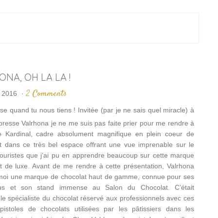
NA, OH LA LA !
2 Comments
t 2016
·
 quand tu nous tiens ! Invitée (par je ne sais quel miracle) à
presse Valrhona je ne me suis pas faite prier pour me rendre à
e Kardinal, cadre absolument magnifique en plein coeur de
st dans ce très bel espace offrant une vue imprenable sur le
touristes que j’ai pu en apprendre beaucoup sur cette marque
t de luxe. Avant de me rendre à cette présentation, Valrhona
 moi une marque de chocolat haut de gamme, connue pour ses
us et son stand immense au Salon du Chocolat. C’était
le spécialiste du chocolat réservé aux professionnels avec ces
istoles de chocolats utilisées par les pâtissiers dans les