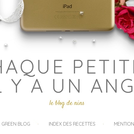
HAQUE PETIT
L Y A UN AN
le blog de nins
I GREEN BLOG
INDEX DES RECETTES
MENTION