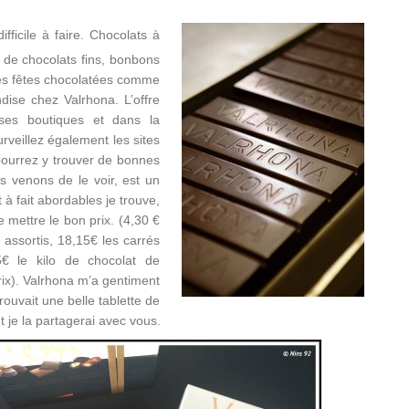
ifficile à faire. Chocolats à
ns de chocolats fins, bonbons
ndes fêtes chocolatées comme
ise chez Valrhona. L’offre
ses boutiques et dans la
rveillez également les sites
pourrez y trouver de bonnes
us venons de le voir, est un
 à fait abordables je trouve,
 mettre le bon prix. (4,30 €
 assortis, 18,15€ les carrés
€ le kilo de chocolat de
ix). Valrhona m’a gentiment
rouvait une belle tablette de
t je la partagerai avec vous.