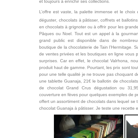
et toujours à enrichir ses collections.
L’offre est vaste, la palette immense et le choix d
déguster, chocolats à pâtisser, coffrets et balloti
en chocolats à grignoter ou à offrir pour les gra
Pâques ou Noel. Tout est un appel à la gourmand
grand public est disponible dans de nombreu
boutique de la chocolaterie de Tain l’Hermitage. Su
de ventes privées et les boutiques en ligne vous 
surprises. Car en effet, le chocolat Valrhona, no
produit haut de gamme. Pourtant, les prix sont tout
pour une telle qualité je ne trouve pas choquant de
une tablette Guanaja, 21€ le ballotin de chocolats
de chocolat Grand Crus dégustation ou 31,95
couverture en fèves pour quelques exemples de pr
offert un assortiment de chocolats dans lequel se t
chocolat Guanaja à pâtisser. Je teste une recette e