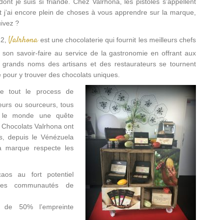
ont je suis si friande. Chez Valrhona, les pistoles s’appellent
et j’ai encore plein de choses à vous apprendre sur la marque,
ivez ?
Valrhona
22,
est une chocolaterie qui fournit les meilleurs chefs
t son savoir-faire au service de la gastronomie en offrant aux
s grands noms des artisans et des restaurateurs se tournent
 pour y trouver des chocolats uniques.
se tout le process de
teurs ou sourceurs, tous
s le monde une quête
 Chocolats Valrhona ont
ts, depuis le Vénézuela
a marque respecte les
os au fort potentiel
 les communautés de
de 50% l’empreinte