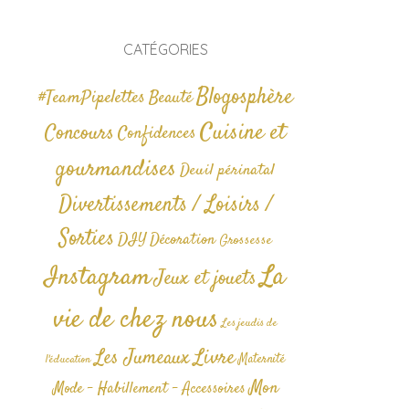
CATÉGORIES
Blogosphère
#TeamPipelettes
Beauté
Cuisine et
Concours
Confidences
gourmandises
Deuil périnatal
Divertissements / Loisirs /
Sorties
DIY
Décoration
Grossesse
La
Instagram
Jeux et jouets
vie de chez nous
Les jeudis de
Livre
Les Jumeaux
Maternité
l'éducation
Mon
Mode - Habillement - Accessoires