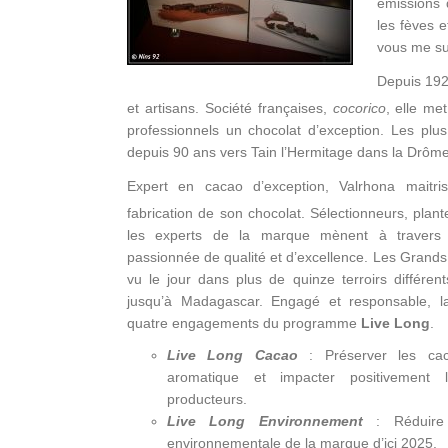
émissions d
les fèves 
vous me su
Depuis 19
et artisans. Société françaises,
cocorico
, elle me
professionnels un chocolat d’exception. Les plu
depuis 90 ans vers Tain l’Hermitage dans la Drôme
Expert en cacao d’exception, Valrhona maitri
fabrication de son chocolat. Sélectionneurs, plan
les experts de la marque mènent à traver
passionnée de qualité et d’excellence. Les Grands
vu le jour dans plus de quinze terroirs différen
jusqu’à Madagascar. Engagé et responsable, l
quatre engagements du programme
Live Long
.
Live Long Cacao
: Préserver les caca
aromatique et impacter positivement
producteurs.
Live Long Environnement
: Réduire 
environnementale de la marque d’ici 2025.