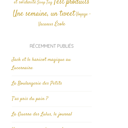
Test produits
et solidarité
Tag
Swap
Une semaine, un tweet
Voyage -
École
Vacances
RÉCEMMENT PUBLIÉS
Jack et le haricot magique au
Lucernaire
La Boulangerie des Petits
T’as pris du pain ?
La Guerre des Lulus, le journal