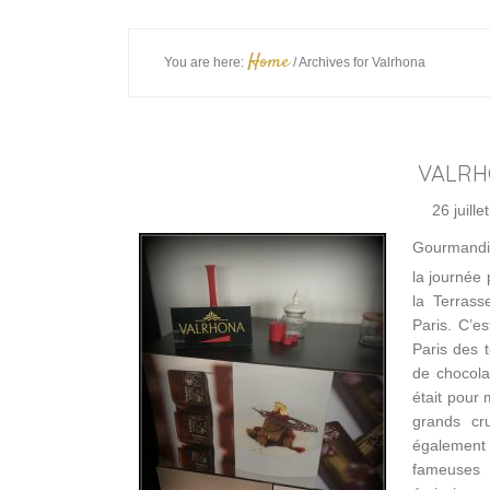
Home
You are here:
/
Archives for Valrhona
VALRHO
26 juille
Gourmandise
la journée 
la Terrass
Paris. C’e
Paris des 
de chocola
était pour
grands cr
également 
fameuses p