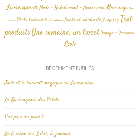
Livre
Mon ange
Mode - Habillement - Accessoires
Maternité
Non
Test
Photo
Santé et solidarité
Tag
Pinterest
Swap
Puériculture
classé
produits
Une semaine, un tweet
Voyage - Vacances
École
RÉCEMMENT PUBLIÉS
Jack et le haricot magique au Lucernaire
La Boulangerie des Petits
T’as pris du pain ?
La Guerre des Lulus, le journal