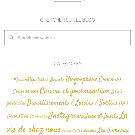
CHERCHER SUR LE BLOG
CATÉGORIES
Blogosphère
Concours
#TeamPipelettes
Beauté
Cuisine et gourmandises
Confidences
Deuil
Divertissements / Loisirs / Sorties
périnatal
DIY
La
Instagram
Jeux et jouets
Décoration
Grossesse
vie de chez nous
Les Jumeaux
Les jeudis de l'éducation