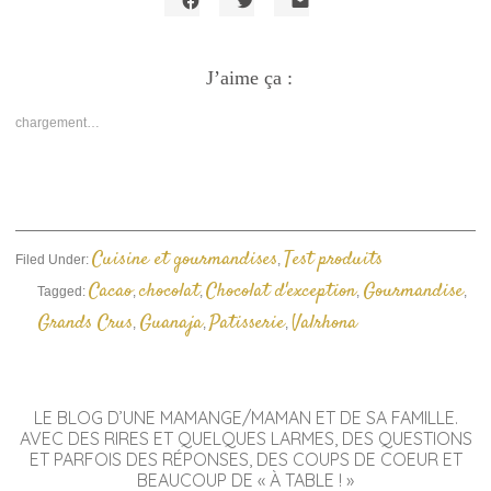
Cliquez
Cliquez
Cliquer
pour
pour
pour
partager
partager
envoyer
sur
sur
un
Facebook(ouvre
J’aime ça :
Twitter(ouvre
lien
dans
dans
par
une
une
e-
nouvelle
nouvelle
mail
chargement…
fenêtre)
fenêtre)
à
un
ami(ouvre
dans
une
nouvelle
fenêtre)
Cuisine et gourmandises
Test produits
Filed Under:
,
Cacao
chocolat
Chocolat d'exception
Gourmandise
Tagged:
,
,
,
,
Grands Crus
Guanaja
Patisserie
Valrhona
,
,
,
LE BLOG D’UNE MAMANGE/MAMAN ET DE SA FAMILLE.
AVEC DES RIRES ET QUELQUES LARMES, DES QUESTIONS
ET PARFOIS DES RÉPONSES, DES COUPS DE COEUR ET
BEAUCOUP DE « À TABLE ! »