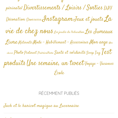
Divertissements / Loisirs / Sorties
périnatal
DIY
La
Instagram
Jeux et jouets
Décoration
Grossesse
vie de chez nous
Les Jumeaux
Les jeudis de l'éducation
Livre
Mon ange
Mode - Habillement - Accessoires
Maternité
Non
Test
Photo
Santé et solidarité
Tag
Pinterest
Swap
Puériculture
classé
produits
Une semaine, un tweet
Voyage - Vacances
École
RÉCEMMENT PUBLIÉS
Jack et le haricot magique au Lucernaire