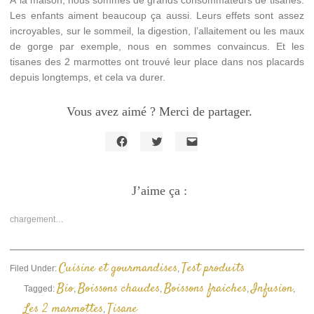
À la maison, nous sommes de grands consommateurs de tisanes.
Les enfants aiment beaucoup ça aussi. Leurs effets sont assez
incroyables, sur le sommeil, la digestion, l’allaitement ou les maux
de gorge par exemple, nous en sommes convaincus. Et les
tisanes des 2 marmottes ont trouvé leur place dans nos placards
depuis longtemps, et cela va durer.
Vous avez aimé ? Merci de partager.
Cliquez
Cliquez
Cliquer
pour
pour
pour
partager
partager
envoyer
sur
sur
un
Facebook(ouvre
J’aime ça :
Twitter(ouvre
lien
dans
dans
par
une
une
e-
nouvelle
nouvelle
mail
chargement…
fenêtre)
fenêtre)
à
un
ami(ouvre
dans
une
Cuisine et gourmandises
Test produits
Filed Under:
,
nouvelle
fenêtre)
Bio
Boissons chaudes
Boissons fraiches
Infusion
Tagged:
,
,
,
,
Les 2 marmottes
Tisane
,