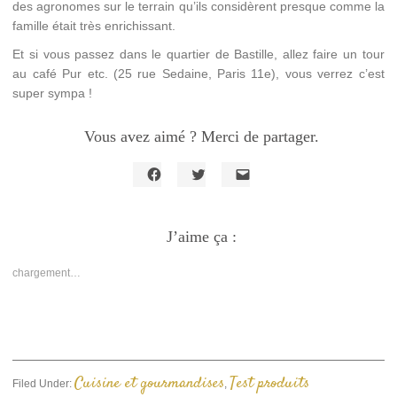
des agronomes sur le terrain qu’ils considèrent presque comme la
famille était très enrichissant.
Et si vous passez dans le quartier de Bastille, allez faire un tour
au café Pur etc. (25 rue Sedaine, Paris 11e), vous verrez c’est
super sympa !
Vous avez aimé ? Merci de partager.
Cliquez
Cliquez
Cliquer
pour
pour
pour
partager
partager
envoyer
sur
sur
un
Facebook(ouvre
J’aime ça :
Twitter(ouvre
lien
dans
dans
par
une
une
e-
nouvelle
nouvelle
mail
chargement…
fenêtre)
fenêtre)
à
un
ami(ouvre
dans
une
nouvelle
fenêtre)
Cuisine et gourmandises
Test produits
Filed Under:
,