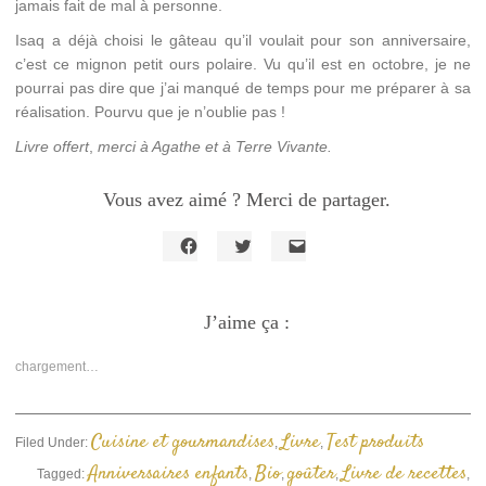
jamais fait de mal à personne.
Isaq a déjà choisi le gâteau qu’il voulait pour son anniversaire,
c’est ce mignon petit ours polaire. Vu qu’il est en octobre, je ne
pourrai pas dire que j’ai manqué de temps pour me préparer à sa
réalisation. Pourvu que je n’oublie pas !
Livre offert
,
merci à Agathe et à Terre Vivante.
Vous avez aimé ? Merci de partager.
Cliquez
Cliquez
Cliquer
pour
pour
pour
partager
partager
envoyer
sur
sur
un
Facebook(ouvre
J’aime ça :
Twitter(ouvre
lien
dans
dans
par
une
une
e-
nouvelle
nouvelle
mail
chargement…
fenêtre)
fenêtre)
à
un
ami(ouvre
dans
une
Cuisine et gourmandises
Livre
Test produits
Filed Under:
,
,
nouvelle
fenêtre)
Anniversaires enfants
Bio
goûter
Livre de recettes
Tagged:
,
,
,
,