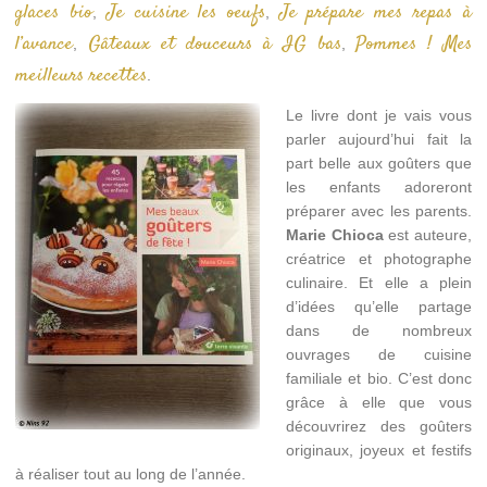
glaces bio
Je cuisine les oeufs
Je prépare mes repas à
,
,
l’avance
Gâteaux et douceurs à IG bas
Pommes ! Mes
,
,
meilleurs recettes
.
Le livre dont je vais vous
parler aujourd’hui fait la
part belle aux goûters que
les enfants adoreront
préparer avec les parents.
Marie Chioca
est auteure,
créatrice et photographe
culinaire. Et elle a plein
d’idées qu’elle partage
dans de nombreux
ouvrages de cuisine
familiale et bio. C’est donc
grâce à elle que vous
découvrirez des goûters
originaux, joyeux et festifs
à réaliser tout au long de l’année.