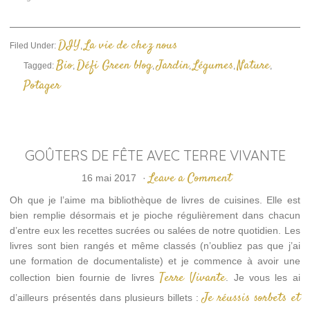
fenêtre)
fenêtre)
à
un
ami(ouvre
dans
une
DIY
La vie de chez nous
Filed Under:
,
nouvelle
fenêtre)
Bio
Défi Green blog
Jardin
Légumes
Nature
Tagged:
,
,
,
,
,
Potager
GOÛTERS DE FÊTE AVEC TERRE VIVANTE
Leave a Comment
16 mai 2017
·
Oh que je l’aime ma bibliothèque de livres de cuisines. Elle est
bien remplie désormais et je pioche régulièrement dans chacun
d’entre eux les recettes sucrées ou salées de notre quotidien. Les
livres sont bien rangés et même classés (n’oubliez pas que j’ai
une formation de documentaliste) et je commence à avoir une
Terre Vivante
collection bien fournie de livres
. Je vous les ai
Je réussis sorbets et
d’ailleurs présentés dans plusieurs billets :