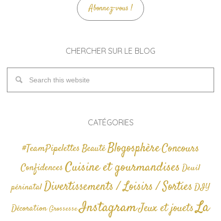
Abonnez-vous !
CHERCHER SUR LE BLOG
CATÉGORIES
Blogosphère
Concours
#TeamPipelettes
Beauté
Cuisine et gourmandises
Confidences
Deuil
Divertissements / Loisirs / Sorties
périnatal
DIY
La
Instagram
Jeux et jouets
Décoration
Grossesse