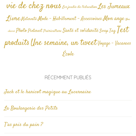
vie de chez nous
Les Jumeaux
Les jeudis de l'éducation
Livre
Mon ange
Mode - Habillement - Accessoires
Maternité
Non
Test
Photo
Santé et solidarité
Tag
Pinterest
Swap
Puériculture
classé
produits
Une semaine, un tweet
Voyage - Vacances
École
RÉCEMMENT PUBLIÉS
Jack et le haricot magique au Lucernaire
La Boulangerie des Petits
T’as pris du pain ?