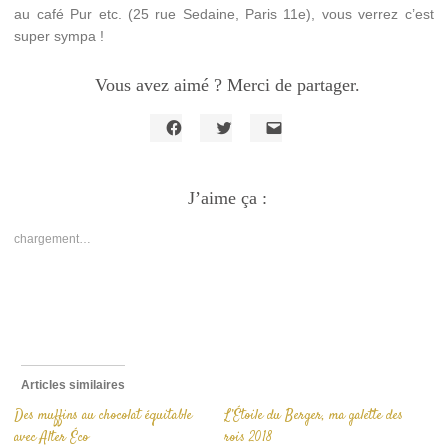
au café Pur etc. (25 rue Sedaine, Paris 11e), vous verrez c’est
super sympa !
Vous avez aimé ? Merci de partager.
Cliquez
Cliquez
Cliquer
pour
pour
pour
partager
partager
envoyer
sur
sur
un
Facebook(ouvre
J’aime ça :
Twitter(ouvre
lien
dans
dans
par
une
une
e-
nouvelle
nouvelle
mail
chargement…
fenêtre)
fenêtre)
à
un
ami(ouvre
dans
une
nouvelle
fenêtre)
Articles similaires
Des muffins au chocolat équitable
L’Étoile du Berger, ma galette des
avec Alter Éco
rois 2018