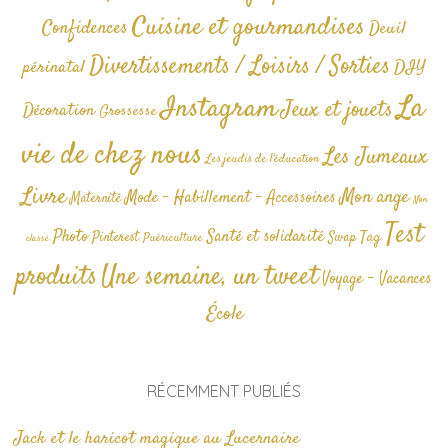
Cuisine et gourmandises
Confidences
Deuil
Divertissements / Loisirs / Sorties
périnatal
DIY
La
Instagram
Jeux et jouets
Décoration
Grossesse
vie de chez nous
Les Jumeaux
Les jeudis de l'éducation
Livre
Mon ange
Mode - Habillement - Accessoires
Maternité
Non
Test
Photo
Santé et solidarité
Tag
Pinterest
Swap
Puériculture
classé
produits
Une semaine, un tweet
Voyage - Vacances
École
RÉCEMMENT PUBLIÉS
Jack et le haricot magique au Lucernaire