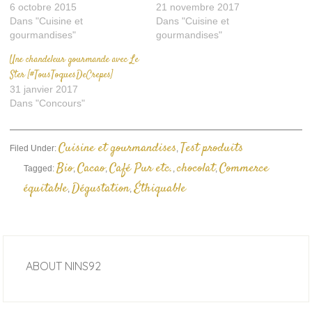
6 octobre 2015
21 novembre 2017
Dans "Cuisine et
Dans "Cuisine et
gourmandises"
gourmandises"
Une chandeleur gourmande avec Le
Ster [#TousToquesDeCrepes]
31 janvier 2017
Dans "Concours"
Cuisine et gourmandises
Test produits
Filed Under:
,
Bio
Cacao
Café Pur etc.
chocolat
Commerce
Tagged:
,
,
,
,
équitable
Dégustation
Éthiquable
,
,
ABOUT
NINS92