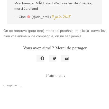
Mon hamster MÂLE vient d’accoucher de 7 bébés,
merci Jardiland
9 juin 2018
— Cloé
(@clo_brd1)
On se retrouve (peut être) mercredi prochain, et d’ici là, surveillez
bien vos animaux de compagnie, on ne sait jamais…
Vous avez aimé ? Merci de partager.
Cliquez
Cliquez
Cliquer
pour
pour
pour
partager
partager
envoyer
sur
sur
un
Facebook(ouvre
J’aime ça :
Twitter(ouvre
lien
dans
dans
par
une
une
e-
nouvelle
nouvelle
mail
chargement…
fenêtre)
fenêtre)
à
un
ami(ouvre
dans
une
nouvelle
fenêtre)