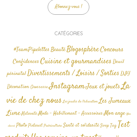
Abonnez-vous !
CATÉGORIES
Blogosphère
Concours
#TeamPipelettes
Beauté
Cuisine et gourmandises
Confidences
Deuil
Divertissements / Loisirs / Sorties
périnatal
DIY
La
Instagram
Jeux et jouets
Décoration
Grossesse
vie de chez nous
Les Jumeaux
Les jeudis de l'éducation
Livre
Mon ange
Mode - Habillement - Accessoires
Maternité
Non
Test
Photo
Santé et solidarité
Tag
Pinterest
Swap
Puériculture
classé