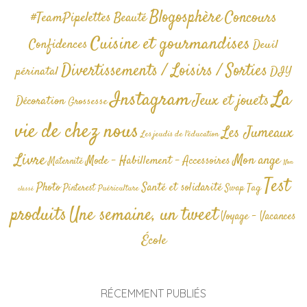
Blogosphère
Concours
#TeamPipelettes
Beauté
Cuisine et gourmandises
Confidences
Deuil
Divertissements / Loisirs / Sorties
périnatal
DIY
La
Instagram
Jeux et jouets
Décoration
Grossesse
vie de chez nous
Les Jumeaux
Les jeudis de l'éducation
Livre
Mon ange
Mode - Habillement - Accessoires
Maternité
Non
Test
Photo
Santé et solidarité
Tag
Pinterest
Swap
Puériculture
classé
produits
Une semaine, un tweet
Voyage - Vacances
École
RÉCEMMENT PUBLIÉS