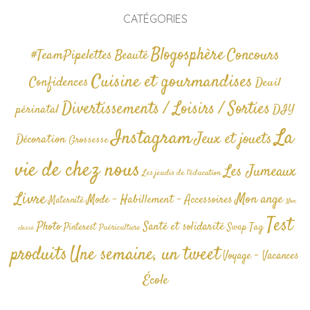
CATÉGORIES
Blogosphère
Concours
#TeamPipelettes
Beauté
Cuisine et gourmandises
Confidences
Deuil
Divertissements / Loisirs / Sorties
périnatal
DIY
La
Instagram
Jeux et jouets
Décoration
Grossesse
vie de chez nous
Les Jumeaux
Les jeudis de l'éducation
Livre
Mon ange
Mode - Habillement - Accessoires
Maternité
Non
Test
Photo
Santé et solidarité
Tag
Pinterest
Swap
Puériculture
classé
produits
Une semaine, un tweet
Voyage - Vacances
École