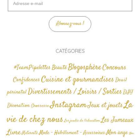
e-
mail
Abonnez-vous !
CATÉGORIES
Blogosphère
Concours
#TeamPipelettes
Beauté
Cuisine et gourmandises
Confidences
Deuil
Divertissements / Loisirs / Sorties
périnatal
DIY
La
Instagram
Jeux et jouets
Décoration
Grossesse
vie de chez nous
Les Jumeaux
Les jeudis de l'éducation
Livre
Mon ange
Mode - Habillement - Accessoires
Maternité
Non