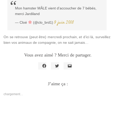
Mon hamster MÂLE vient d’accoucher de 7 bébés,
merci Jardiland
9 juin 2018
— Cloé
(@clo_brd1)
On se retrouve (peut être) mercredi prochain, et d’ici là, surveillez
bien vos animaux de compagnie, on ne sait jamais…
Vous avez aimé ? Merci de partager.
Cliquez
Cliquez
Cliquer
pour
pour
pour
partager
partager
envoyer
sur
sur
un
Facebook(ouvre
J’aime ça :
Twitter(ouvre
lien
dans
dans
par
une
une
e-
nouvelle
nouvelle
mail
chargement…
fenêtre)
fenêtre)
à
un
ami(ouvre
dans
une
nouvelle