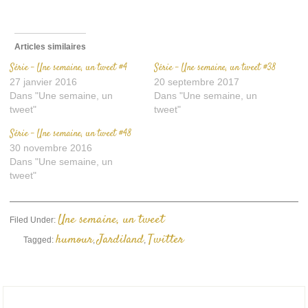
fenêtre)
Articles similaires
Série – Une semaine, un tweet #4
Série – Une semaine, un tweet #38
27 janvier 2016
20 septembre 2017
Dans "Une semaine, un
Dans "Une semaine, un
tweet"
tweet"
Série – Une semaine, un tweet #48
30 novembre 2016
Dans "Une semaine, un
tweet"
Une semaine, un tweet
Filed Under:
humour
Jardiland
Twitter
Tagged:
,
,