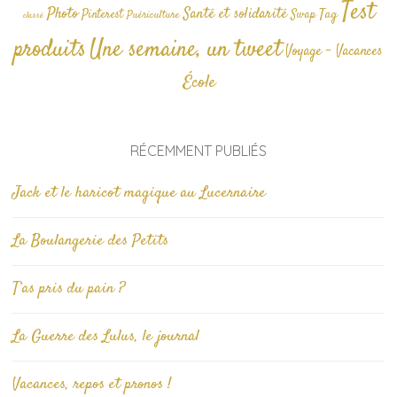
Test
Photo
Santé et solidarité
Tag
Pinterest
Swap
Puériculture
classé
produits
Une semaine, un tweet
Voyage - Vacances
École
RÉCEMMENT PUBLIÉS
Jack et le haricot magique au Lucernaire
La Boulangerie des Petits
T’as pris du pain ?
La Guerre des Lulus, le journal
Vacances, repos et pronos !