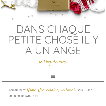
DANS CHAQUE
PETITE CHOSE IL Y
A UN ANGE
le blog de nins
Home
Une semaine, un tweet
You are here:
/
/
Série – Une
semaine, un tweet #24