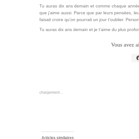
Tu auras dix ans demain et comme chaque année d
que j’aime aussi. Parce que par leurs pensées, le
faisait croire qu’on pourrait un jour t’oublier. Perso
Tu auras dix ans demain et je t’aime du plus prof
Vous avez a
C
p
p
s
F
d
u
n
chargement…
f
Articles similaires