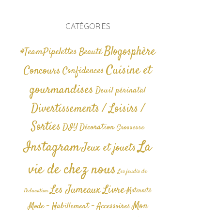
CATÉGORIES
Blogosphère
#TeamPipelettes
Beauté
Cuisine et
Concours
Confidences
gourmandises
Deuil périnatal
Divertissements / Loisirs /
Sorties
DIY
Décoration
Grossesse
La
Instagram
Jeux et jouets
vie de chez nous
Les jeudis de
Livre
Les Jumeaux
Maternité
l'éducation
Mon
Mode - Habillement - Accessoires