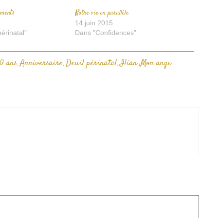
rments
Notre vie en parallèle
14 juin 2015
érinatal"
Dans "Confidences"
10 ans
Anniversaire
Deuil périnatal
Ilian
Mon ange
,
,
,
,