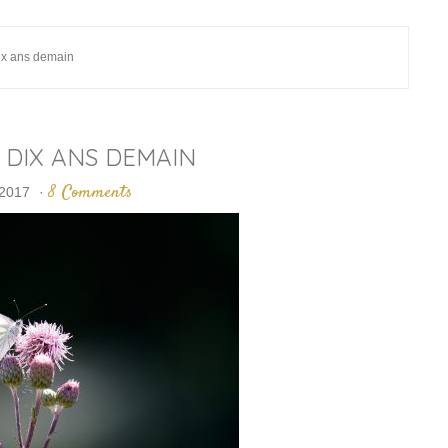
ix ans demain
 DIX ANS DEMAIN
8 Comments
 2017
·