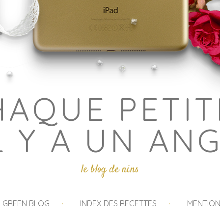
HAQUE PETIT
L Y A UN AN
le blog de nins
I GREEN BLOG
INDEX DES RECETTES
MENTION