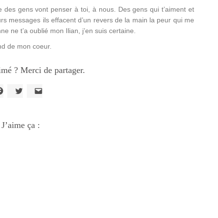
es gens vont penser à toi, à nous. Des gens qui t’aiment et
urs messages ils effacent d’un revers de la main la peur qui me
nne ne t’a oublié mon Ilian, j’en suis certaine.
ond de mon coeur.
imé ? Merci de partager.
liquez
Cliquez
Cliquer
our
pour
pour
artager
partager
envoyer
ur
sur
un
acebook(ouvre
J’aime ça :
Twitter(ouvre
lien
ans
dans
par
ne
une
e-
ouvelle
nouvelle
mail
enêtre)
fenêtre)
à
un
ami(ouvre
dans
une
nouvelle
fenêtre)