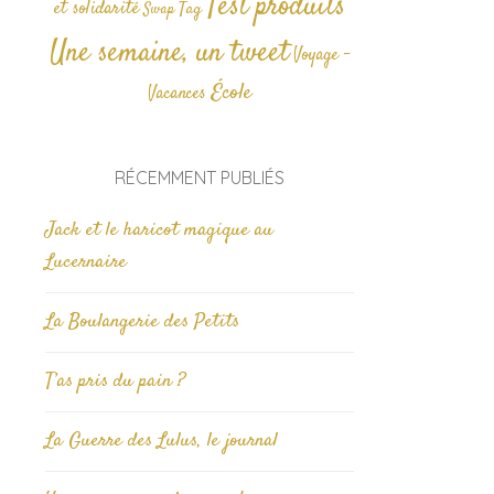
Test produits
et solidarité
Tag
Swap
Une semaine, un tweet
Voyage -
École
Vacances
RÉCEMMENT PUBLIÉS
Jack et le haricot magique au
Lucernaire
La Boulangerie des Petits
T’as pris du pain ?
La Guerre des Lulus, le journal