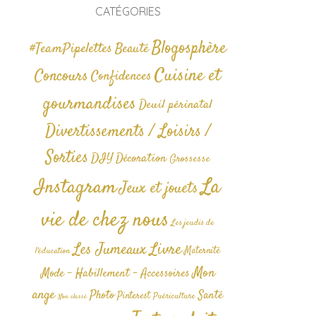
CATÉGORIES
Blogosphère
#TeamPipelettes
Beauté
Cuisine et
Concours
Confidences
gourmandises
Deuil périnatal
Divertissements / Loisirs /
Sorties
DIY
Décoration
Grossesse
La
Instagram
Jeux et jouets
vie de chez nous
Les jeudis de
Livre
Les Jumeaux
Maternité
l'éducation
Mon
Mode - Habillement - Accessoires
ange
Photo
Santé
Pinterest
Puériculture
Non classé