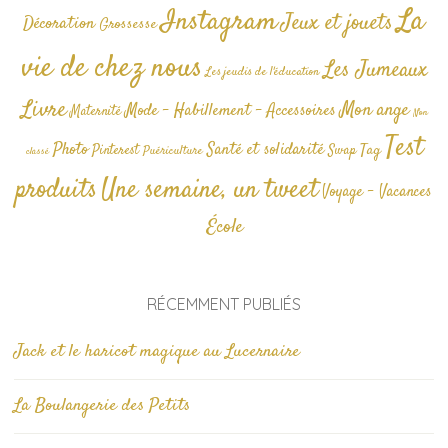
La
Instagram
Jeux et jouets
Décoration
Grossesse
vie de chez nous
Les Jumeaux
Les jeudis de l'éducation
Livre
Mon ange
Mode - Habillement - Accessoires
Maternité
Non
Test
Photo
Santé et solidarité
Tag
Pinterest
Swap
Puériculture
classé
produits
Une semaine, un tweet
Voyage - Vacances
École
RÉCEMMENT PUBLIÉS
Jack et le haricot magique au Lucernaire
La Boulangerie des Petits