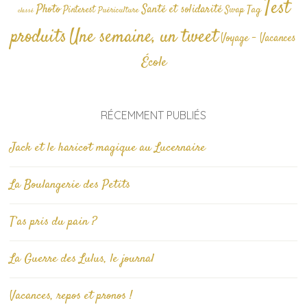
Test
Photo
Santé et solidarité
Tag
Pinterest
Swap
Puériculture
classé
produits
Une semaine, un tweet
Voyage - Vacances
École
RÉCEMMENT PUBLIÉS
Jack et le haricot magique au Lucernaire
La Boulangerie des Petits
T’as pris du pain ?
La Guerre des Lulus, le journal
Vacances, repos et pronos !