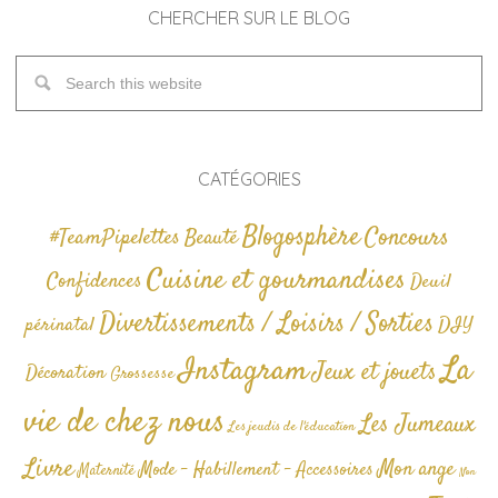
CHERCHER SUR LE BLOG
CATÉGORIES
Blogosphère
Concours
#TeamPipelettes
Beauté
Cuisine et gourmandises
Confidences
Deuil
Divertissements / Loisirs / Sorties
périnatal
DIY
La
Instagram
Jeux et jouets
Décoration
Grossesse
vie de chez nous
Les Jumeaux
Les jeudis de l'éducation
Livre
Mon ange
Mode - Habillement - Accessoires
Maternité
Non