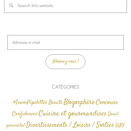
Adresse
e-
mail
Abonnez-vous !
CATÉGORIES
Blogosphère
Concours
#TeamPipelettes
Beauté
Cuisine et gourmandises
Confidences
Deuil
Divertissements / Loisirs / Sorties
périnatal
DIY