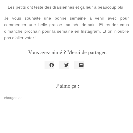
Les petits ont testé des draisiennes et ça leur a beaucoup plu !
Je vous souhaite une bonne semaine à venir avec pour
commencer une belle grasse matinée demain. Et rendez-vous
dimanche prochain pour la semaine en Instagram. Et on n’oublie
pas d’aller voter !
Vous avez aimé ? Merci de partager.
Cliquez
Cliquez
Cliquer
pour
pour
pour
partager
partager
envoyer
sur
sur
un
Facebook(ouvre
J’aime ça :
Twitter(ouvre
lien
dans
dans
par
une
une
e-
nouvelle
nouvelle
mail
chargement…
fenêtre)
fenêtre)
à
un
ami(ouvre
dans
une
nouvelle
fenêtre)