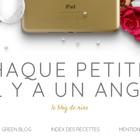
HAQUE PETIT
L Y A UN AN
le blog de nins
I GREEN BLOG
INDEX DES RECETTES
MENTION