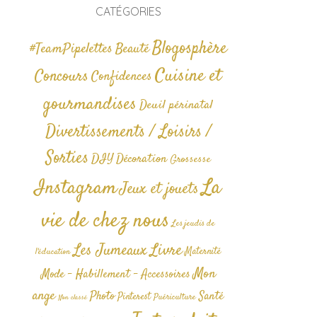
CATÉGORIES
Blogosphère
#TeamPipelettes
Beauté
Cuisine et
Concours
Confidences
gourmandises
Deuil périnatal
Divertissements / Loisirs /
Sorties
DIY
Décoration
Grossesse
La
Instagram
Jeux et jouets
vie de chez nous
Les jeudis de
Livre
Les Jumeaux
Maternité
l'éducation
Mon
Mode - Habillement - Accessoires
ange
Photo
Santé
Pinterest
Puériculture
Non classé