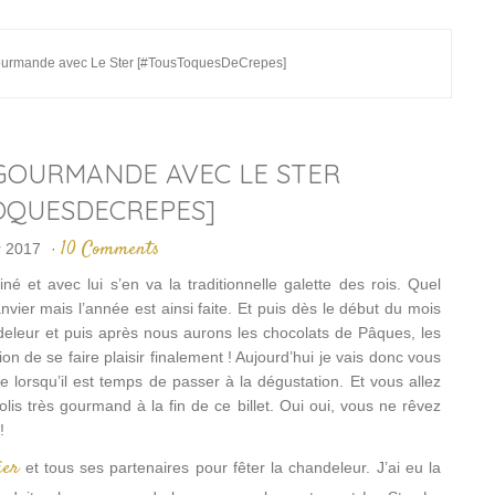
urmande avec Le Ster [#TousToquesDeCrepes]
GOURMANDE AVEC LE STER
OQUESDECREPES]
10 Comments
r 2017
·
 et avec lui s’en va la traditionnelle galette des rois. Quel
er mais l’année est ainsi faite. Et puis dès le début du mois
deleur et puis après nous aurons les chocolats de Pâques, les
ion de se faire plaisir finalement ! Aujourd’hui je vais donc vous
 lorsqu’il est temps de passer à la dégustation. Et vous allez
s très gourmand à la fin de ce billet. Oui oui, vous ne rêvez
!
ier
et tous ses partenaires pour fêter la chandeleur. J’ai eu la