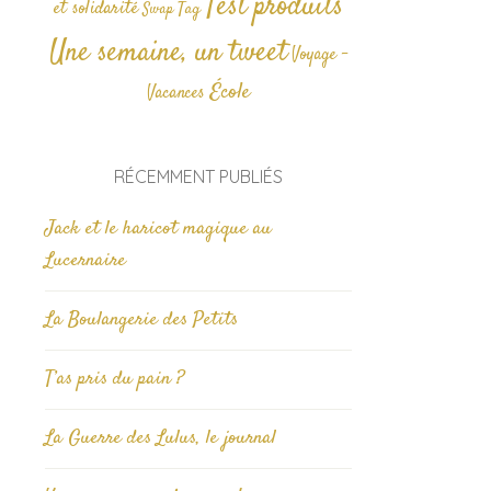
Test produits
et solidarité
Tag
Swap
Une semaine, un tweet
Voyage -
École
Vacances
RÉCEMMENT PUBLIÉS
Jack et le haricot magique au
Lucernaire
La Boulangerie des Petits
T’as pris du pain ?
La Guerre des Lulus, le journal