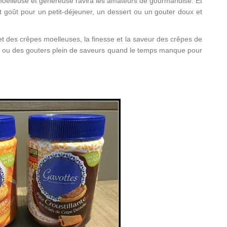
moelleuse et généreuse ravira les amateurs de gourmandise. Et
 et goût pour un petit-déjeuner, un dessert ou un gouter doux et
t des crêpes moelleuses, la finesse et la saveur des crêpes de
s ou des gouters plein de saveurs quand le temps manque pour