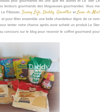
roduits plus gourmands les uns que les autres et Le Ster Le
 les lecteurs gourmands des blogueuses gourmandes. Vous me
Sunny Life
Daddy
Gavottes
Lune de Miel
 Le Pâtissier,
,
,
et
s et pour fêter ensemble une belle chandeleur digne de ce nom
our tenter votre chance après avoir acheté un produit Le Ster
 au concours sur le blog pour recevoir le coffret gourmand pour