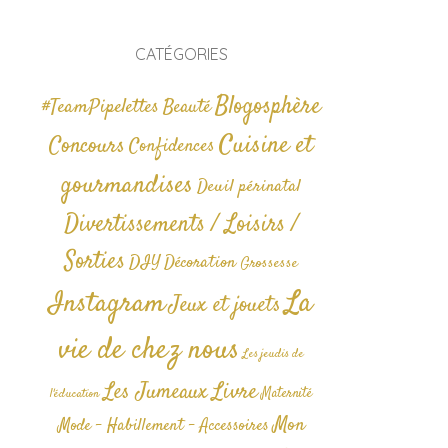
CATÉGORIES
Blogosphère
#TeamPipelettes
Beauté
Cuisine et
Concours
Confidences
gourmandises
Deuil périnatal
Divertissements / Loisirs /
Sorties
DIY
Décoration
Grossesse
La
Instagram
Jeux et jouets
vie de chez nous
Les jeudis de
Livre
Les Jumeaux
Maternité
l'éducation
Mon
Mode - Habillement - Accessoires