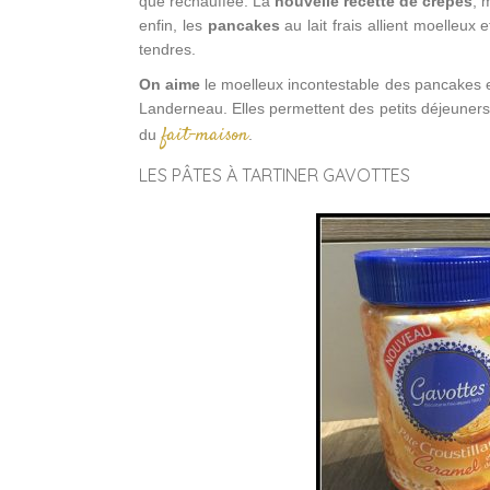
que réchauffée. La
nouvelle recette de crêpes
, 
enfin, les
pancakes
au lait frais allient moelleux
tendres.
On aime
le moelleux incontestable des pancakes e
Landerneau. Elles permettent des petits déjeuner
fait-maison
du
.
LES PÂTES À TARTINER GAVOTTES