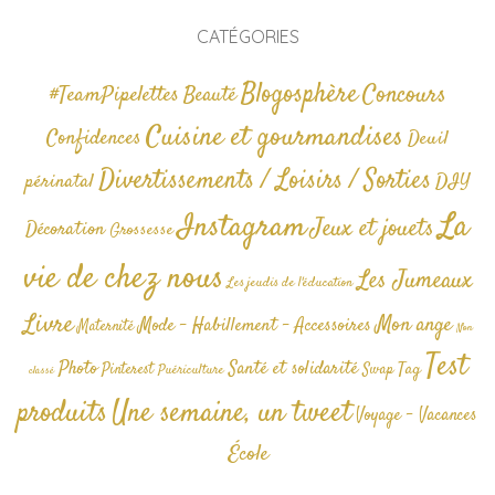
CATÉGORIES
Blogosphère
Concours
#TeamPipelettes
Beauté
Cuisine et gourmandises
Confidences
Deuil
Divertissements / Loisirs / Sorties
périnatal
DIY
La
Instagram
Jeux et jouets
Décoration
Grossesse
vie de chez nous
Les Jumeaux
Les jeudis de l'éducation
Livre
Mon ange
Mode - Habillement - Accessoires
Maternité
Non
Test
Photo
Santé et solidarité
Tag
Pinterest
Swap
Puériculture
classé
produits
Une semaine, un tweet
Voyage - Vacances
École