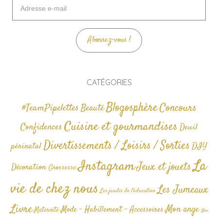
Adresse
e-
mail
Abonnez-vous !
CATÉGORIES
Blogosphère
Concours
#TeamPipelettes
Beauté
Cuisine et gourmandises
Confidences
Deuil
Divertissements / Loisirs / Sorties
périnatal
DIY
La
Instagram
Jeux et jouets
Décoration
Grossesse
vie de chez nous
Les Jumeaux
Les jeudis de l'éducation
Livre
Mon ange
Mode - Habillement - Accessoires
Maternité
Non