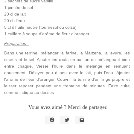
2 sachets de sucre vanillé
1 pincée de sel
20 cl de lait
20 cl d’eau
5 cl d’huile neutre (tournesol ou colza)
1 cuillère à soupe d’arôme de fleur d’oranger
Préparation :
Dans une terrine, mélanger la farine, la Maïzena, la levure, les
sucres et le sel. Ajouter les œufs un par un en mélangeant bien
entre chaque. Verser l’huile dans le mélange en remuant
doucement. Délayer peu à peu avec le lait, puis l’eau. Ajouter
l’arôme de fleur d’oranger. Couvrir la terrine d’un linge propre et
laisser reposer pendant une trentaine de minutes. Faire cuire
comme indiqué au dessus.
Vous avez aimé ? Merci de partager.
Cliquez
Cliquez
Cliquer
pour
pour
pour
partager
partager
envoyer