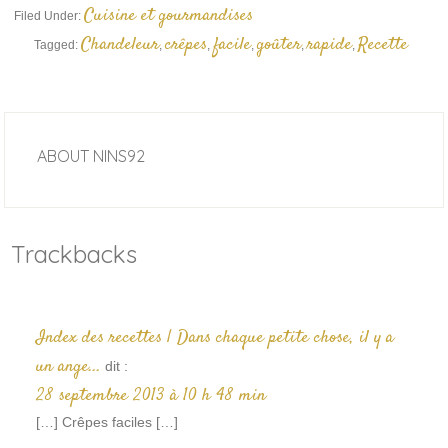
Cuisine et gourmandises
Filed Under:
Chandeleur
crêpes
facile
goûter
rapide
Recette
Tagged:
,
,
,
,
,
ABOUT
NINS92
Trackbacks
Index des recettes | Dans chaque petite chose, il y a
un ange...
dit :
28 septembre 2013 à 10 h 48 min
[…] Crêpes faciles […]