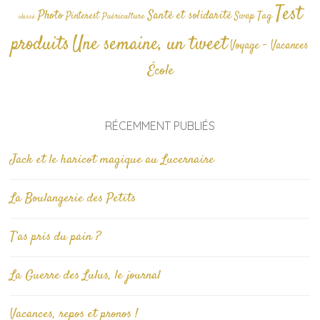
Test
Photo
Santé et solidarité
Tag
Pinterest
Swap
Puériculture
classé
produits
Une semaine, un tweet
Voyage - Vacances
École
RÉCEMMENT PUBLIÉS
Jack et le haricot magique au Lucernaire
La Boulangerie des Petits
T’as pris du pain ?
La Guerre des Lulus, le journal
Vacances, repos et pronos !