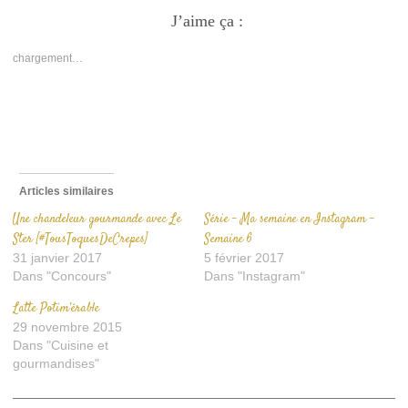
sur
sur
un
Facebook(ouvre
J’aime ça :
Twitter(ouvre
lien
dans
dans
par
une
une
e-
nouvelle
nouvelle
mail
chargement…
fenêtre)
fenêtre)
à
un
ami(ouvre
dans
une
nouvelle
fenêtre)
Articles similaires
Une chandeleur gourmande avec Le
Série – Ma semaine en Instagram –
Ster [#TousToquesDeCrepes]
Semaine 6
31 janvier 2017
5 février 2017
Dans "Concours"
Dans "Instagram"
Latte Potim’érable
29 novembre 2015
Dans "Cuisine et
gourmandises"