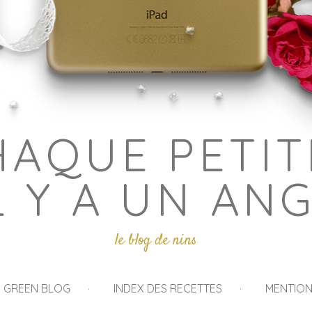
HAQUE PETIT
L Y A UN AN
le blog de nins
I GREEN BLOG
INDEX DES RECETTES
MENTION