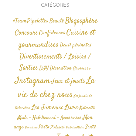
CATÉGORIES
Blogosphère
#TeamPipelettes
Beauté
Cuisine et
Concours
Confidences
gourmandises
Deuil périnatal
Divertissements / Loisirs /
Sorties
DIY
Décoration
Grossesse
La
Instagram
Jeux et jouets
vie de chez nous
Les jeudis de
Livre
Les Jumeaux
Maternité
l'éducation
Mon
Mode - Habillement - Accessoires
ange
Photo
Santé
Pinterest
Puériculture
Non classé