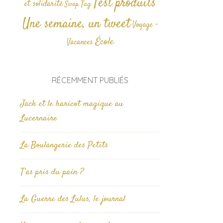
Test produits
et solidarité
Tag
Swap
Une semaine, un tweet
Voyage -
École
Vacances
RÉCEMMENT PUBLIÉS
Jack et le haricot magique au
Lucernaire
La Boulangerie des Petits
T’as pris du pain ?
La Guerre des Lulus, le journal