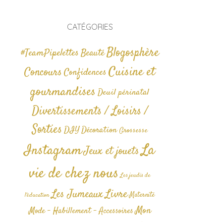
CATÉGORIES
Blogosphère
#TeamPipelettes
Beauté
Cuisine et
Concours
Confidences
gourmandises
Deuil périnatal
Divertissements / Loisirs /
Sorties
DIY
Décoration
Grossesse
La
Instagram
Jeux et jouets
vie de chez nous
Les jeudis de
Livre
Les Jumeaux
Maternité
l'éducation
Mon
Mode - Habillement - Accessoires