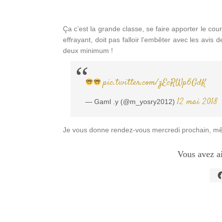
Ça c’est la grande classe, se faire apporter le co
effrayant, doit pas falloir l’embêter avec les avis
deux minimum !
pic.twitter.com/zEcRWp6GdK
12 mai 2018
— Gaml .y (@m_yosry2012)
Je vous donne rendez-vous mercredi prochain, mêm
Vous avez a
C
p
p
s
F
d
u