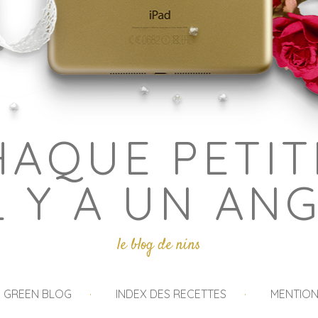
HAQUE PETIT
L Y A UN AN
le blog de nins
I GREEN BLOG
INDEX DES RECETTES
MENTION