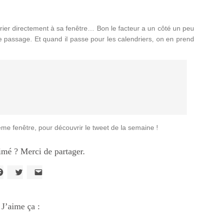
urrier directement à sa fenêtre… Bon le facteur a un côté un peu
 de passage. Et quand il passe pour les calendriers, on en prend
e fenêtre, pour découvrir le tweet de la semaine !
imé ? Merci de partager.
liquez
Cliquez
Cliquer
our
pour
pour
artager
partager
envoyer
ur
sur
un
acebook(ouvre
J’aime ça :
Twitter(ouvre
lien
ans
dans
par
ne
une
e-