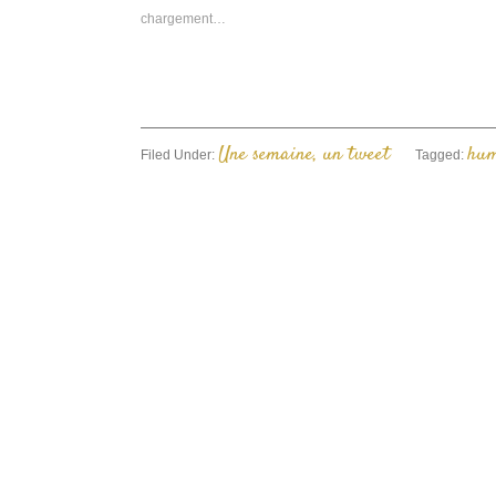
n
chargement…
f
Une semaine, un tweet
hu
Filed Under:
Tagged: