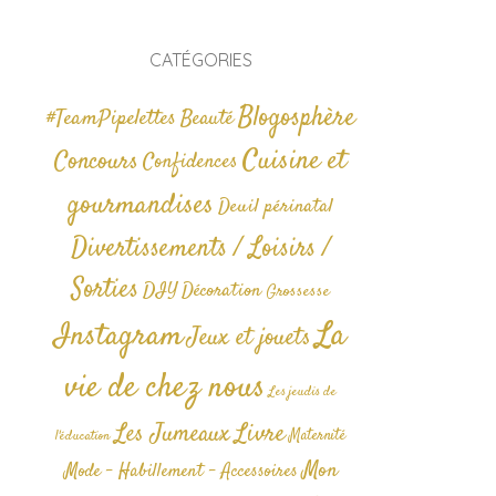
CATÉGORIES
Blogosphère
#TeamPipelettes
Beauté
Cuisine et
Concours
Confidences
gourmandises
Deuil périnatal
Divertissements / Loisirs /
Sorties
DIY
Décoration
Grossesse
La
Instagram
Jeux et jouets
vie de chez nous
Les jeudis de
Livre
Les Jumeaux
Maternité
l'éducation
Mon
Mode - Habillement - Accessoires