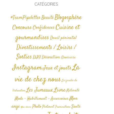
CATÉGORIES
Blogosphère
#TeamPipelettes
Beauté
Cuisine et
Concours
Confidences
gourmandises
Deuil périnatal
Divertissements / Loisirs /
Sorties
DIY
Décoration
Grossesse
La
Instagram
Jeux et jouets
vie de chez nous
Les jeudis de
Livre
Les Jumeaux
Maternité
l'éducation
Mon
Mode - Habillement - Accessoires
ange
Photo
Santé
Pinterest
Puériculture
Non classé