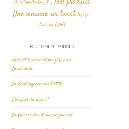
Test produits
et solidarité
Tag
Swap
Une semaine, un tweet
Voyage -
École
Vacances
RÉCEMMENT PUBLIÉS
Jack et le haricot magique au
Lucernaire
La Boulangerie des Petits
T’as pris du pain ?
La Guerre des Lulus, le journal