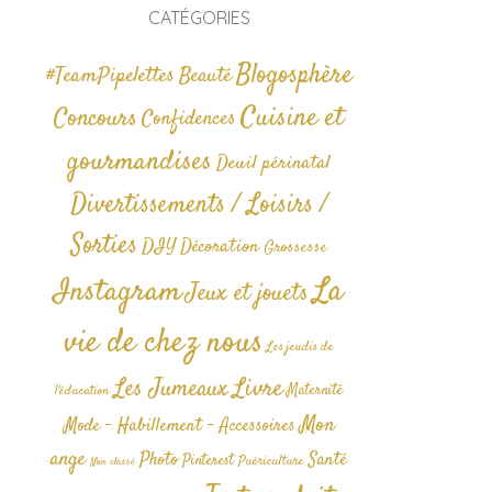
CATÉGORIES
Blogosphère
#TeamPipelettes
Beauté
Cuisine et
Concours
Confidences
gourmandises
Deuil périnatal
Divertissements / Loisirs /
Sorties
DIY
Décoration
Grossesse
La
Instagram
Jeux et jouets
vie de chez nous
Les jeudis de
Livre
Les Jumeaux
Maternité
l'éducation
Mon
Mode - Habillement - Accessoires
ange
Photo
Santé
Pinterest
Puériculture
Non classé