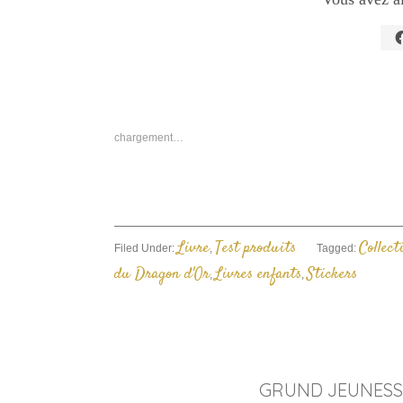
C
p
p
s
F
d
u
n
chargement…
f
Livre
Test produits
Collect
Filed Under:
,
Tagged:
du Dragon d'Or
Livres enfants
Stickers
,
,
GRUND JEUNESSE