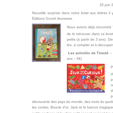
25 juin 
Nouvelle surprise dans notre boite aux lettres il
Éditions Grund Jeunesse.
Nous avions déjà rencontré 
de le retrouver dans ce livre
petits (à partir de 3 ans). D
lire, à compter et à découper
Les activités de Timoté
– 
ans – 5€)
P
d
p
r
d
p
découverte des pays du monde, des mots du quotidi
les contes, Boucle d’or, Jack et le haricot magiq