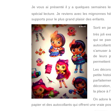
Je vous ai présenté il y a quelques semaines les 
spécial lecture. Je reviens avec les mignonnes hé
supports pour le plus grand plaisir des enfants.
Sorti en j
très joli e
qui se pass
autocollan
s’amuser à
de leurs p
permettent d
Les décors
petite hist
parfaiteme
décoration,
la place à l
On adore le
papier et des autocollants qui offrent une vraie pos