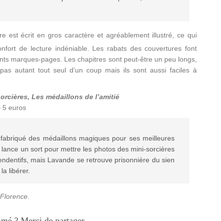
re est écrit en gros caractère et agréablement illustré, ce qui
onfort de lecture indéniable. Les rabats des couvertures font
ants marques-pages. Les chapitres sont peut-être un peu longs,
t pas autant tout seul d’un coup mais ils sont aussi faciles à
orcières, Les médaillons de l’amitié
 5 euros
 fabriqué des médaillons magiques pour ses meilleures
 lance un sort pour mettre les photos des mini-sorcières
endentifs, mais Lavande se retrouve prisonnière du sien
e la libérer.
 Florence.
imé ? Merci de partager.