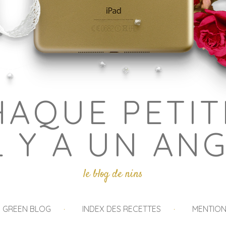
HAQUE PETIT
L Y A UN AN
le blog de nins
I GREEN BLOG
INDEX DES RECETTES
MENTION