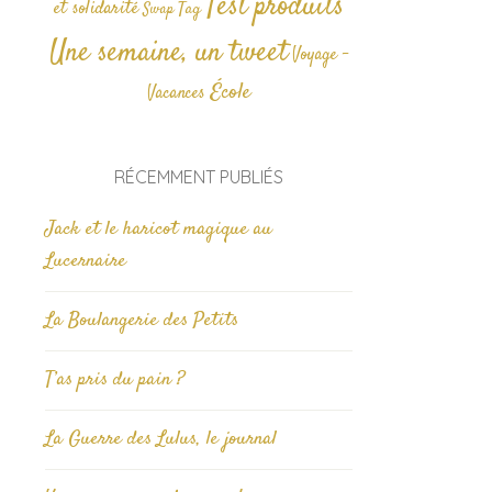
Test produits
et solidarité
Tag
Swap
Une semaine, un tweet
Voyage -
École
Vacances
RÉCEMMENT PUBLIÉS
Jack et le haricot magique au
Lucernaire
La Boulangerie des Petits
T’as pris du pain ?
La Guerre des Lulus, le journal