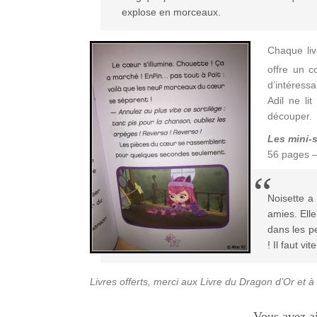
explose en morceaux.
Chaque liv
offre un c
d’intéress
Adil ne li
découper.
Les mini-s
56 pages –
Noisette a
amies. Elle
dans les p
! Il faut vit
Livres offerts, merci aux Livre du Dragon d’Or et à
Vous avez a