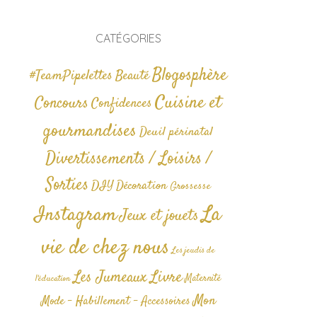
CATÉGORIES
Blogosphère
#TeamPipelettes
Beauté
Cuisine et
Concours
Confidences
gourmandises
Deuil périnatal
Divertissements / Loisirs /
Sorties
DIY
Décoration
Grossesse
La
Instagram
Jeux et jouets
vie de chez nous
Les jeudis de
Livre
Les Jumeaux
Maternité
l'éducation
Mon
Mode - Habillement - Accessoires