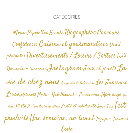
CATÉGORIES
Blogosphère
Concours
#TeamPipelettes
Beauté
Cuisine et gourmandises
Confidences
Deuil
Divertissements / Loisirs / Sorties
périnatal
DIY
La
Instagram
Jeux et jouets
Décoration
Grossesse
vie de chez nous
Les Jumeaux
Les jeudis de l'éducation
Livre
Mon ange
Mode - Habillement - Accessoires
Maternité
Non
Test
Photo
Santé et solidarité
Tag
Pinterest
Swap
Puériculture
classé
produits
Une semaine, un tweet
Voyage - Vacances
École