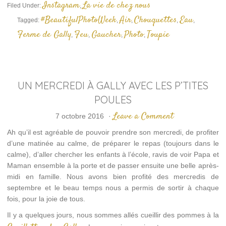
Instagram
La vie de chez nous
Filed Under:
,
#BeautifulPhotoWeek
Air
Chouquettes
Eau
Tagged:
,
,
,
,
Ferme de Gally
Feu
Gaucher
Photo
Toupie
,
,
,
,
UN MERCREDI À GALLY AVEC LES P’TITES
POULES
Leave a Comment
7 octobre 2016
·
Ah qu’il est agréable de pouvoir prendre son mercredi, de profiter
d’une matinée au calme, de préparer le repas (toujours dans le
calme), d’aller chercher les enfants à l’école, ravis de voir Papa et
Maman ensemble à la porte et de passer ensuite une belle après-
midi en famille. Nous avons bien profité des mercredis de
septembre et le beau temps nous a permis de sortir à chaque
fois, pour la joie de tous.
Il y a quelques jours, nous sommes allés cueillir des pommes à la