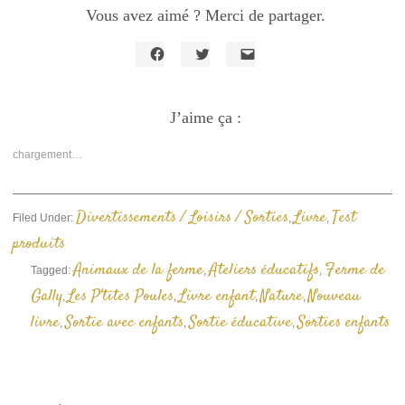
Vous avez aimé ? Merci de partager.
Cliquez
Cliquez
Cliquer
pour
pour
pour
partager
partager
envoyer
sur
sur
un
Facebook(ouvre
J’aime ça :
Twitter(ouvre
lien
dans
dans
par
une
une
e-
nouvelle
nouvelle
mail
chargement…
fenêtre)
fenêtre)
à
un
ami(ouvre
dans
une
Divertissements / Loisirs / Sorties
Livre
Test
Filed Under:
,
,
nouvelle
fenêtre)
produits
Animaux de la ferme
Ateliers éducatifs
Ferme de
Tagged:
,
,
Gally
Les P'tites Poules
Livre enfant
Nature
Nouveau
,
,
,
,
livre
Sortie avec enfants
Sortie éducative
Sorties enfants
,
,
,