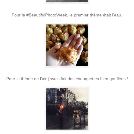
Pour la #BeautifulPhotoWeek, le premier thème était l’eau.
Pour le thème de l’air j’avais fait des chouquettes bien gonflées !