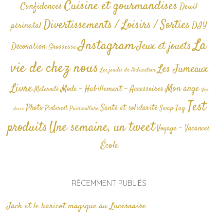
Cuisine et gourmandises
Confidences
Deuil
Divertissements / Loisirs / Sorties
périnatal
DIY
La
Instagram
Jeux et jouets
Décoration
Grossesse
vie de chez nous
Les Jumeaux
Les jeudis de l'éducation
Livre
Mon ange
Mode - Habillement - Accessoires
Maternité
Non
Test
Photo
Santé et solidarité
Tag
Pinterest
Swap
Puériculture
classé
produits
Une semaine, un tweet
Voyage - Vacances
École
RÉCEMMENT PUBLIÉS
Jack et le haricot magique au Lucernaire