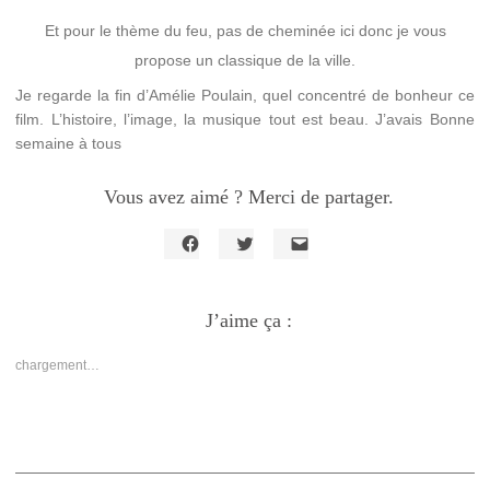
Et pour le thème du feu, pas de cheminée ici donc je vous
propose un classique de la ville.
Je regarde la fin d’Amélie Poulain, quel concentré de bonheur ce
film. L’histoire, l’image, la musique tout est beau. J’avais Bonne
semaine à tous
Vous avez aimé ? Merci de partager.
Cliquez
Cliquez
Cliquer
pour
pour
pour
partager
partager
envoyer
sur
sur
un
Facebook(ouvre
J’aime ça :
Twitter(ouvre
lien
dans
dans
par
une
une
e-
nouvelle
nouvelle
mail
chargement…
fenêtre)
fenêtre)
à
un
ami(ouvre
dans
une
nouvelle
fenêtre)