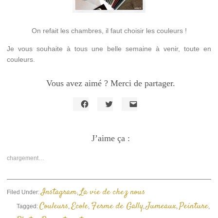
On refait les chambres, il faut choisir les couleurs !
Je vous souhaite à tous une belle semaine à venir, toute en
couleurs.
Vous avez aimé ? Merci de partager.
Cliquez
Cliquez
Cliquer
pour
pour
pour
partager
partager
envoyer
sur
sur
un
Facebook(ouvre
J’aime ça :
Twitter(ouvre
lien
dans
dans
par
une
une
e-
nouvelle
nouvelle
mail
chargement…
fenêtre)
fenêtre)
à
un
ami(ouvre
dans
une
Instagram
La vie de chez nous
Filed Under:
,
nouvelle
fenêtre)
Couleurs
Ecole
Ferme de Gally
Jumeaux
Peinture
Tagged:
,
,
,
,
,