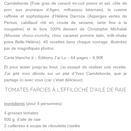
Camdeborde (Foie gras de canard mi-cuit poivre et sel, côte de
porc aux pruneaux d’Agen, milhassou béarnais), la cuisine
raffinée et sophistiquée d’Hélène Darroze (Asperges vertes de
Pertuis, cabillaud rôti en croute de sésame, tarte fine à la
nougatine) et le livre 100% dessert de Christophe Michalak
(Mousse choco-crunchy, chou caramel pomme tatin, milk-shake
poire Belle-Hélène). 40 recettes dans chaque ouvrage, illustrées
par de magnifiques photos.
Carte blanche à – Éditions J’ai Lu – 64 pages – 6,90€
Et pour tester jusqu’au bout, j’ai essayé de réaliser une recette.
J’ai jeté mon dévolu sur un plat d’Yves Camdeborde, que je
partage ici avec vous (car c’était délicieux).
TOMATES FARCIES À L’EFFILOCHÉ D’AILE DE RAIE
Ingrédients
(pour 4 personnes)
4 grosses tomates
500 g. d’aile de raie
2 cuillerées à soupe de ciboulette ciselée