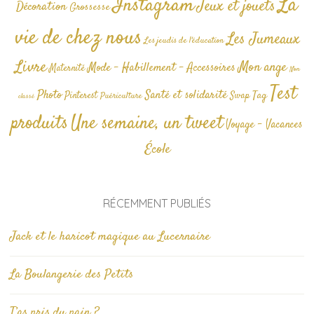
La
Instagram
Jeux et jouets
Décoration
Grossesse
vie de chez nous
Les Jumeaux
Les jeudis de l'éducation
Livre
Mon ange
Mode - Habillement - Accessoires
Maternité
Non
Test
Photo
Santé et solidarité
Tag
Pinterest
Swap
Puériculture
classé
produits
Une semaine, un tweet
Voyage - Vacances
École
RÉCEMMENT PUBLIÉS
Jack et le haricot magique au Lucernaire
La Boulangerie des Petits
T’as pris du pain ?