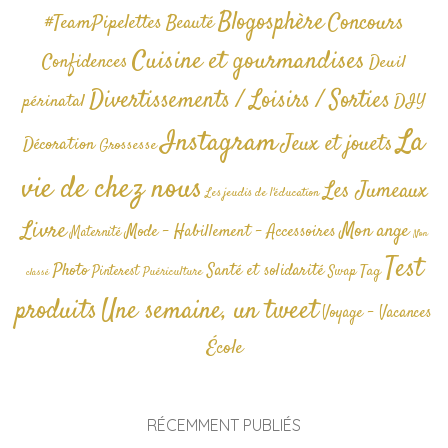
Blogosphère
Concours
#TeamPipelettes
Beauté
Cuisine et gourmandises
Confidences
Deuil
Divertissements / Loisirs / Sorties
périnatal
DIY
La
Instagram
Jeux et jouets
Décoration
Grossesse
vie de chez nous
Les Jumeaux
Les jeudis de l'éducation
Livre
Mon ange
Mode - Habillement - Accessoires
Maternité
Non
Test
Photo
Santé et solidarité
Tag
Pinterest
Swap
Puériculture
classé
produits
Une semaine, un tweet
Voyage - Vacances
École
RÉCEMMENT PUBLIÉS