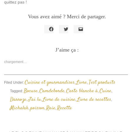
quittez pas !
Vous avez aimé ? Merci de partager.
Cliquez
Cliquez
Cliquer
pour
pour
pour
partager
partager
envoyer
sur
sur
un
Facebook(ouvre
J’aime ça :
Twitter(ouvre
lien
dans
dans
par
une
une
e-
nouvelle
nouvelle
mail
chargement…
fenêtre)
fenêtre)
à
un
ami(ouvre
dans
une
Cuisine et gourmandises
Livre
Test produits
Filed Under:
,
,
nouvelle
fenêtre)
Bocuse
Camdeborde
Carte blanche à
Cuine
Tagged:
,
,
,
,
Darroze
J'ai lu
Livre de cuisine
Livre de recettes
,
,
,
,
Michalak
poisson
Raie
Recette
,
,
,