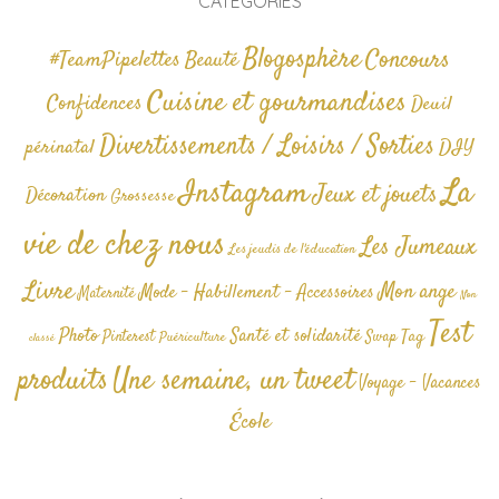
CATÉGORIES
Blogosphère
Concours
#TeamPipelettes
Beauté
Cuisine et gourmandises
Confidences
Deuil
Divertissements / Loisirs / Sorties
périnatal
DIY
La
Instagram
Jeux et jouets
Décoration
Grossesse
vie de chez nous
Les Jumeaux
Les jeudis de l'éducation
Livre
Mon ange
Mode - Habillement - Accessoires
Maternité
Non
Test
Photo
Santé et solidarité
Tag
Pinterest
Swap
Puériculture
classé
produits
Une semaine, un tweet
Voyage - Vacances
École