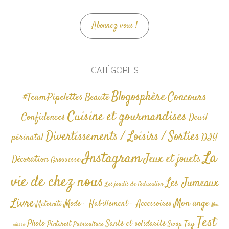
mail
Abonnez-vous !
CATÉGORIES
Blogosphère
Concours
#TeamPipelettes
Beauté
Cuisine et gourmandises
Confidences
Deuil
Divertissements / Loisirs / Sorties
périnatal
DIY
La
Instagram
Jeux et jouets
Décoration
Grossesse
vie de chez nous
Les Jumeaux
Les jeudis de l'éducation
Livre
Mon ange
Mode - Habillement - Accessoires
Maternité
Non
Test
Photo
Santé et solidarité
Tag
Pinterest
Swap
Puériculture
classé