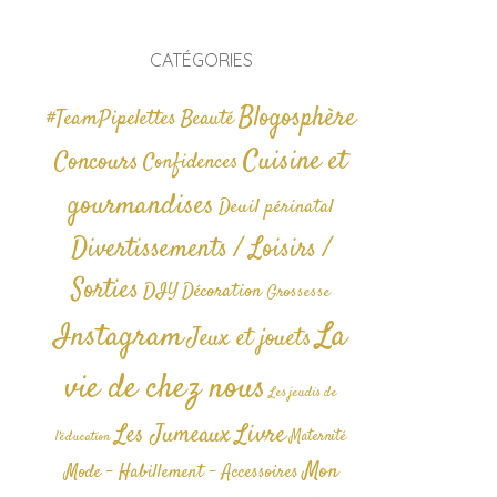
CATÉGORIES
Blogosphère
#TeamPipelettes
Beauté
Cuisine et
Concours
Confidences
gourmandises
Deuil périnatal
Divertissements / Loisirs /
Sorties
DIY
Décoration
Grossesse
La
Instagram
Jeux et jouets
vie de chez nous
Les jeudis de
Livre
Les Jumeaux
Maternité
l'éducation
Mon
Mode - Habillement - Accessoires