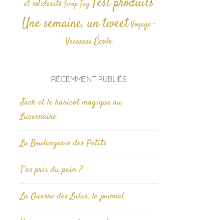
Test produits
et solidarité
Tag
Swap
Une semaine, un tweet
Voyage -
École
Vacances
RÉCEMMENT PUBLIÉS
Jack et le haricot magique au
Lucernaire
La Boulangerie des Petits
T’as pris du pain ?
La Guerre des Lulus, le journal