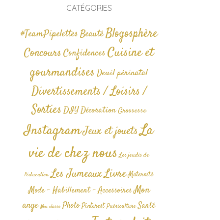
CATÉGORIES
Blogosphère
#TeamPipelettes
Beauté
Cuisine et
Concours
Confidences
gourmandises
Deuil périnatal
Divertissements / Loisirs /
Sorties
DIY
Décoration
Grossesse
La
Instagram
Jeux et jouets
vie de chez nous
Les jeudis de
Livre
Les Jumeaux
Maternité
l'éducation
Mon
Mode - Habillement - Accessoires
ange
Photo
Santé
Pinterest
Puériculture
Non classé