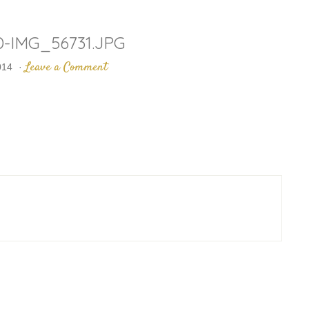
-IMG_56731.JPG
Leave a Comment
014
·