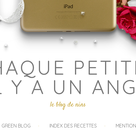
HAQUE PETIT
L Y A UN AN
le blog de nins
I GREEN BLOG
INDEX DES RECETTES
MENTION