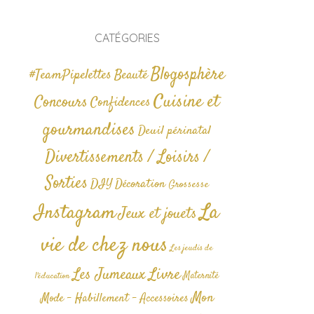
CATÉGORIES
Blogosphère
#TeamPipelettes
Beauté
Cuisine et
Concours
Confidences
gourmandises
Deuil périnatal
Divertissements / Loisirs /
Sorties
DIY
Décoration
Grossesse
La
Instagram
Jeux et jouets
vie de chez nous
Les jeudis de
Livre
Les Jumeaux
Maternité
l'éducation
Mon
Mode - Habillement - Accessoires