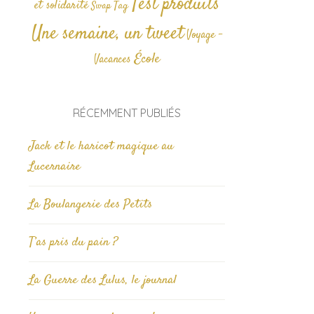
Test produits
et solidarité
Tag
Swap
Une semaine, un tweet
Voyage -
École
Vacances
RÉCEMMENT PUBLIÉS
Jack et le haricot magique au
Lucernaire
La Boulangerie des Petits
T’as pris du pain ?
La Guerre des Lulus, le journal