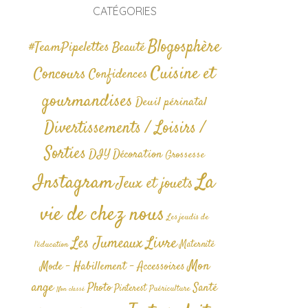
CATÉGORIES
Blogosphère
#TeamPipelettes
Beauté
Cuisine et
Concours
Confidences
gourmandises
Deuil périnatal
Divertissements / Loisirs /
Sorties
DIY
Décoration
Grossesse
La
Instagram
Jeux et jouets
vie de chez nous
Les jeudis de
Livre
Les Jumeaux
Maternité
l'éducation
Mon
Mode - Habillement - Accessoires
ange
Photo
Santé
Pinterest
Puériculture
Non classé