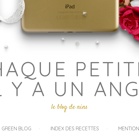
HAQUE PETIT
L Y A UN AN
le blog de nins
I GREEN BLOG
INDEX DES RECETTES
MENTION