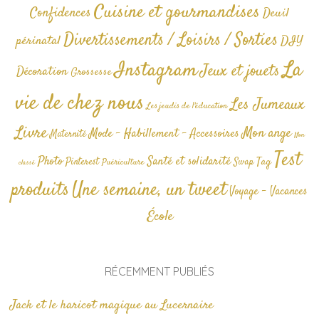
Cuisine et gourmandises
Confidences
Deuil
Divertissements / Loisirs / Sorties
périnatal
DIY
La
Instagram
Jeux et jouets
Décoration
Grossesse
vie de chez nous
Les Jumeaux
Les jeudis de l'éducation
Livre
Mon ange
Mode - Habillement - Accessoires
Maternité
Non
Test
Photo
Santé et solidarité
Tag
Pinterest
Swap
Puériculture
classé
produits
Une semaine, un tweet
Voyage - Vacances
École
RÉCEMMENT PUBLIÉS
Jack et le haricot magique au Lucernaire