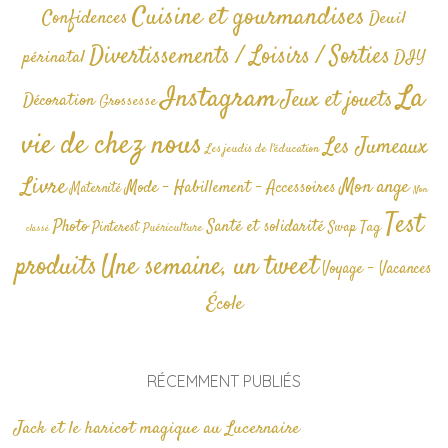
Cuisine et gourmandises
Confidences
Deuil
Divertissements / Loisirs / Sorties
périnatal
DIY
La
Instagram
Jeux et jouets
Décoration
Grossesse
vie de chez nous
Les Jumeaux
Les jeudis de l'éducation
Livre
Mon ange
Mode - Habillement - Accessoires
Maternité
Non
Test
Photo
Santé et solidarité
Tag
Pinterest
Swap
Puériculture
classé
produits
Une semaine, un tweet
Voyage - Vacances
École
RÉCEMMENT PUBLIÉS
Jack et le haricot magique au Lucernaire