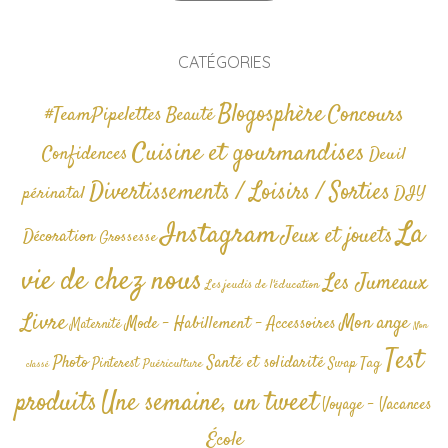
CATÉGORIES
Blogosphère
Concours
#TeamPipelettes
Beauté
Cuisine et gourmandises
Confidences
Deuil
Divertissements / Loisirs / Sorties
périnatal
DIY
La
Instagram
Jeux et jouets
Décoration
Grossesse
vie de chez nous
Les Jumeaux
Les jeudis de l'éducation
Livre
Mon ange
Mode - Habillement - Accessoires
Maternité
Non
Test
Photo
Santé et solidarité
Tag
Pinterest
Swap
Puériculture
classé
produits
Une semaine, un tweet
Voyage - Vacances
École