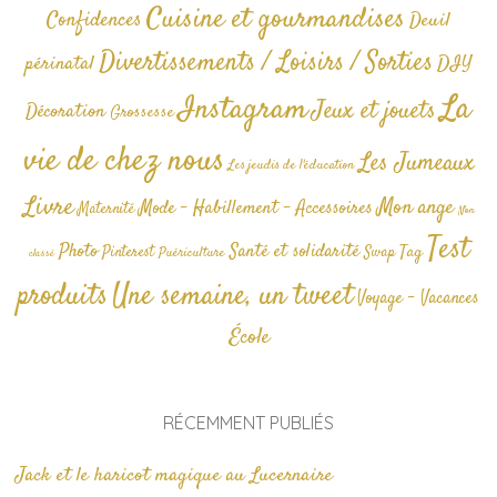
Cuisine et gourmandises
Confidences
Deuil
Divertissements / Loisirs / Sorties
périnatal
DIY
La
Instagram
Jeux et jouets
Décoration
Grossesse
vie de chez nous
Les Jumeaux
Les jeudis de l'éducation
Livre
Mon ange
Mode - Habillement - Accessoires
Maternité
Non
Test
Photo
Santé et solidarité
Tag
Pinterest
Swap
Puériculture
classé
produits
Une semaine, un tweet
Voyage - Vacances
École
RÉCEMMENT PUBLIÉS
Jack et le haricot magique au Lucernaire