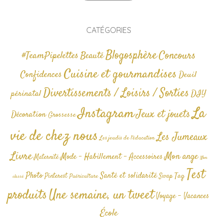
CATÉGORIES
Blogosphère
Concours
#TeamPipelettes
Beauté
Cuisine et gourmandises
Confidences
Deuil
Divertissements / Loisirs / Sorties
périnatal
DIY
La
Instagram
Jeux et jouets
Décoration
Grossesse
vie de chez nous
Les Jumeaux
Les jeudis de l'éducation
Livre
Mon ange
Mode - Habillement - Accessoires
Maternité
Non
Test
Photo
Santé et solidarité
Tag
Pinterest
Swap
Puériculture
classé
produits
Une semaine, un tweet
Voyage - Vacances
École