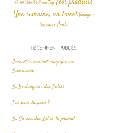
Test produits
et solidarité
Tag
Swap
Une semaine, un tweet
Voyage -
École
Vacances
RÉCEMMENT PUBLIÉS
Jack et le haricot magique au
Lucernaire
La Boulangerie des Petits
T’as pris du pain ?
La Guerre des Lulus, le journal