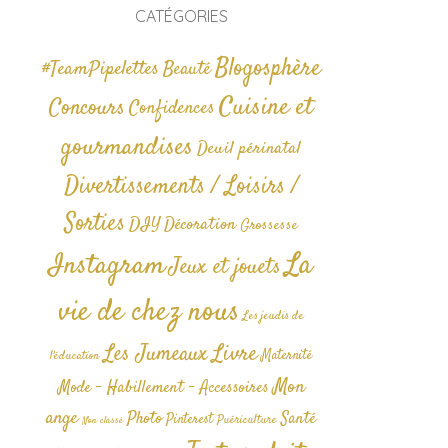
CATÉGORIES
Blogosphère
#TeamPipelettes
Beauté
Cuisine et
Concours
Confidences
gourmandises
Deuil périnatal
Divertissements / Loisirs /
Sorties
DIY
Décoration
Grossesse
La
Instagram
Jeux et jouets
vie de chez nous
Les jeudis de
Livre
Les Jumeaux
Maternité
l'éducation
Mon
Mode - Habillement - Accessoires
ange
Photo
Santé
Pinterest
Puériculture
Non classé