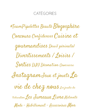
CATÉGORIES
Blogosphère
#TeamPipelettes
Beauté
Cuisine et
Concours
Confidences
gourmandises
Deuil périnatal
Divertissements / Loisirs /
Sorties
DIY
Décoration
Grossesse
La
Instagram
Jeux et jouets
vie de chez nous
Les jeudis de
Livre
Les Jumeaux
Maternité
l'éducation
Mon
Mode - Habillement - Accessoires