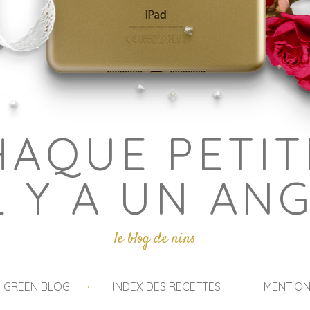
HAQUE PETIT
L Y A UN AN
le blog de nins
I GREEN BLOG
INDEX DES RECETTES
MENTION