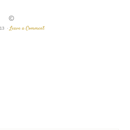
©
Leave a Comment
013
·