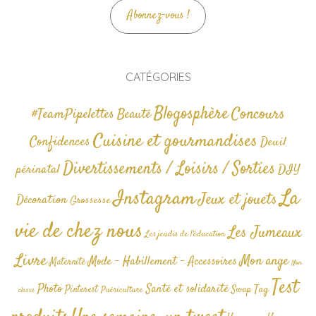
Abonnez-vous !
CATÉGORIES
Blogosphère
Concours
#TeamPipelettes
Beauté
Cuisine et gourmandises
Confidences
Deuil
Divertissements / Loisirs / Sorties
périnatal
DIY
La
Instagram
Jeux et jouets
Décoration
Grossesse
vie de chez nous
Les Jumeaux
Les jeudis de l'éducation
Livre
Mon ange
Mode - Habillement - Accessoires
Maternité
Non
Test
Photo
Santé et solidarité
Tag
Pinterest
Swap
Puériculture
classé