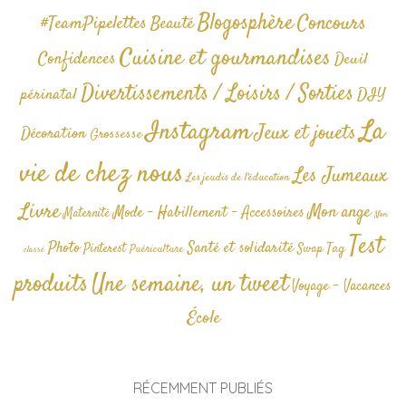
Blogosphère
Concours
#TeamPipelettes
Beauté
Cuisine et gourmandises
Confidences
Deuil
Divertissements / Loisirs / Sorties
périnatal
DIY
La
Instagram
Jeux et jouets
Décoration
Grossesse
vie de chez nous
Les Jumeaux
Les jeudis de l'éducation
Livre
Mon ange
Mode - Habillement - Accessoires
Maternité
Non
Test
Photo
Santé et solidarité
Tag
Pinterest
Swap
Puériculture
classé
produits
Une semaine, un tweet
Voyage - Vacances
École
RÉCEMMENT PUBLIÉS