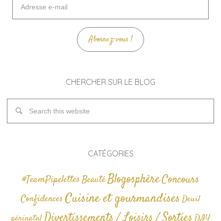
e-
mail
Abonnez-vous !
CHERCHER SUR LE BLOG
CATÉGORIES
Blogosphère
Concours
#TeamPipelettes
Beauté
Cuisine et gourmandises
Confidences
Deuil
Divertissements / Loisirs / Sorties
périnatal
DIY