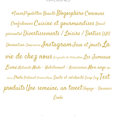
Blogosphère
Concours
#TeamPipelettes
Beauté
Cuisine et gourmandises
Confidences
Deuil
Divertissements / Loisirs / Sorties
périnatal
DIY
La
Instagram
Jeux et jouets
Décoration
Grossesse
vie de chez nous
Les Jumeaux
Les jeudis de l'éducation
Livre
Mon ange
Mode - Habillement - Accessoires
Maternité
Non
Test
Photo
Santé et solidarité
Tag
Pinterest
Swap
Puériculture
classé
produits
Une semaine, un tweet
Voyage - Vacances
École