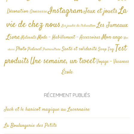
La
Instagram
Jeux et jouets
Décoration
Grossesse
vie de chez nous
Les Jumeaux
Les jeudis de l'éducation
Livre
Mon ange
Mode - Habillement - Accessoires
Maternité
Non
Test
Photo
Santé et solidarité
Tag
Pinterest
Swap
Puériculture
classé
produits
Une semaine, un tweet
Voyage - Vacances
École
RÉCEMMENT PUBLIÉS
Jack et le haricot magique au Lucernaire
La Boulangerie des Petits