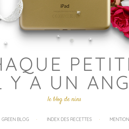
HAQUE PETIT
L Y A UN AN
le blog de nins
I GREEN BLOG
INDEX DES RECETTES
MENTION