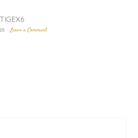
TIGEX6
Leave a Comment
015
·