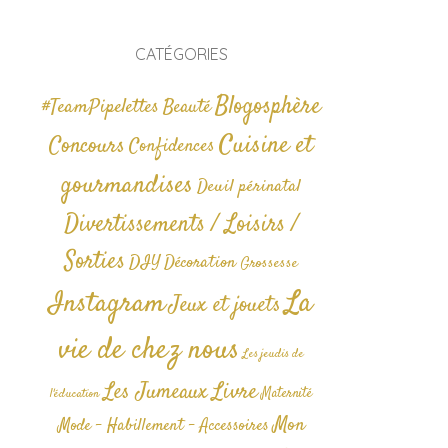
CATÉGORIES
Blogosphère
#TeamPipelettes
Beauté
Cuisine et
Concours
Confidences
gourmandises
Deuil périnatal
Divertissements / Loisirs /
Sorties
DIY
Décoration
Grossesse
La
Instagram
Jeux et jouets
vie de chez nous
Les jeudis de
Livre
Les Jumeaux
Maternité
l'éducation
Mon
Mode - Habillement - Accessoires