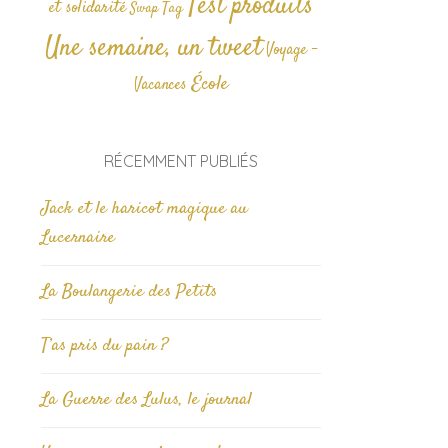
Test produits
et solidarité
Tag
Swap
Une semaine, un tweet
Voyage -
École
Vacances
RÉCEMMENT PUBLIÉS
Jack et le haricot magique au
Lucernaire
La Boulangerie des Petits
T’as pris du pain ?
La Guerre des Lulus, le journal