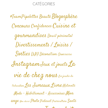
CATÉGORIES
Blogosphère
#TeamPipelettes
Beauté
Cuisine et
Concours
Confidences
gourmandises
Deuil périnatal
Divertissements / Loisirs /
Sorties
DIY
Décoration
Grossesse
La
Instagram
Jeux et jouets
vie de chez nous
Les jeudis de
Livre
Les Jumeaux
Maternité
l'éducation
Mon
Mode - Habillement - Accessoires
ange
Photo
Santé
Pinterest
Puériculture
Non classé