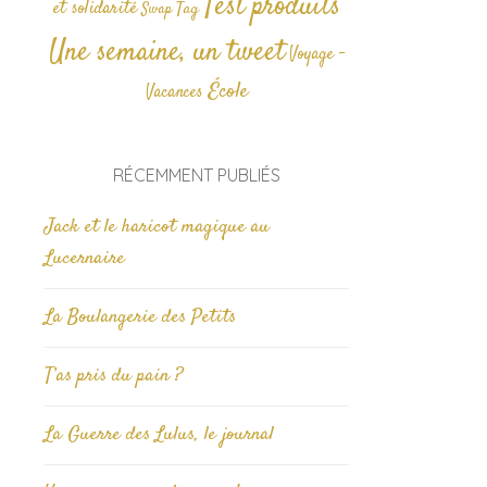
Test produits
et solidarité
Tag
Swap
Une semaine, un tweet
Voyage -
École
Vacances
RÉCEMMENT PUBLIÉS
Jack et le haricot magique au
Lucernaire
La Boulangerie des Petits
T’as pris du pain ?
La Guerre des Lulus, le journal