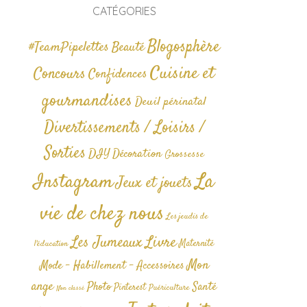
CATÉGORIES
Blogosphère
#TeamPipelettes
Beauté
Cuisine et
Concours
Confidences
gourmandises
Deuil périnatal
Divertissements / Loisirs /
Sorties
DIY
Décoration
Grossesse
La
Instagram
Jeux et jouets
vie de chez nous
Les jeudis de
Livre
Les Jumeaux
Maternité
l'éducation
Mon
Mode - Habillement - Accessoires
ange
Photo
Santé
Pinterest
Puériculture
Non classé