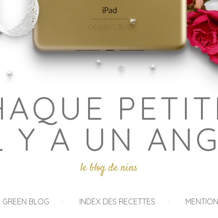
HAQUE PETIT
L Y A UN AN
le blog de nins
I GREEN BLOG
INDEX DES RECETTES
MENTION