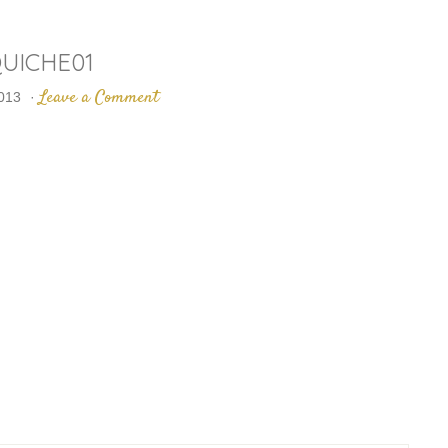
UICHE01
Leave a Comment
2013
·