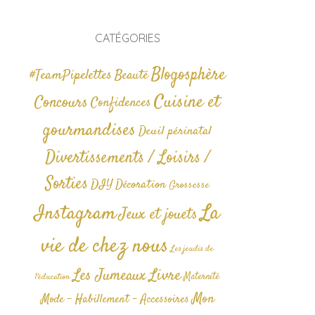
CATÉGORIES
Blogosphère
#TeamPipelettes
Beauté
Cuisine et
Concours
Confidences
gourmandises
Deuil périnatal
Divertissements / Loisirs /
Sorties
DIY
Décoration
Grossesse
La
Instagram
Jeux et jouets
vie de chez nous
Les jeudis de
Livre
Les Jumeaux
Maternité
l'éducation
Mon
Mode - Habillement - Accessoires