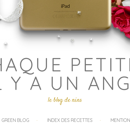
HAQUE PETIT
L Y A UN AN
le blog de nins
I GREEN BLOG
INDEX DES RECETTES
MENTION