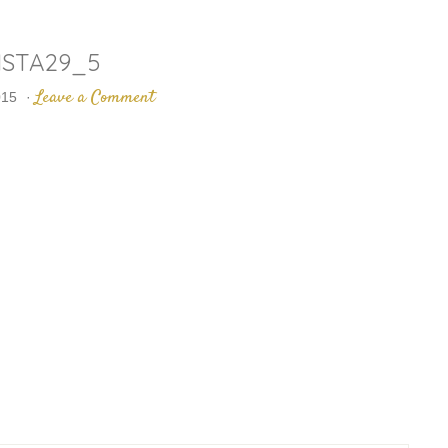
NSTA29_5
Leave a Comment
015
·