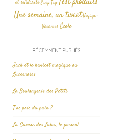
Test produits
et solidarité
Tag
Swap
Une semaine, un tweet
Voyage -
École
Vacances
RÉCEMMENT PUBLIÉS
Jack et le haricot magique au
Lucernaire
La Boulangerie des Petits
T’as pris du pain ?
La Guerre des Lulus, le journal