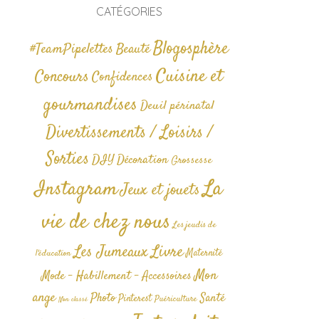
CATÉGORIES
Blogosphère
#TeamPipelettes
Beauté
Cuisine et
Concours
Confidences
gourmandises
Deuil périnatal
Divertissements / Loisirs /
Sorties
DIY
Décoration
Grossesse
La
Instagram
Jeux et jouets
vie de chez nous
Les jeudis de
Livre
Les Jumeaux
Maternité
l'éducation
Mon
Mode - Habillement - Accessoires
ange
Photo
Santé
Pinterest
Puériculture
Non classé