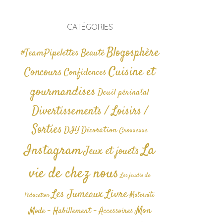
CATÉGORIES
Blogosphère
#TeamPipelettes
Beauté
Cuisine et
Concours
Confidences
gourmandises
Deuil périnatal
Divertissements / Loisirs /
Sorties
DIY
Décoration
Grossesse
La
Instagram
Jeux et jouets
vie de chez nous
Les jeudis de
Livre
Les Jumeaux
Maternité
l'éducation
Mon
Mode - Habillement - Accessoires