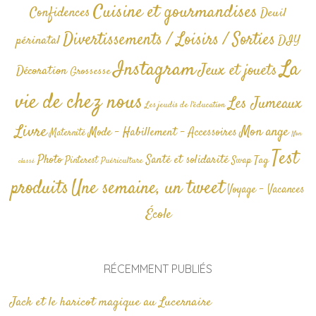
Cuisine et gourmandises
Confidences
Deuil
Divertissements / Loisirs / Sorties
périnatal
DIY
La
Instagram
Jeux et jouets
Décoration
Grossesse
vie de chez nous
Les Jumeaux
Les jeudis de l'éducation
Livre
Mon ange
Mode - Habillement - Accessoires
Maternité
Non
Test
Photo
Santé et solidarité
Tag
Pinterest
Swap
Puériculture
classé
produits
Une semaine, un tweet
Voyage - Vacances
École
RÉCEMMENT PUBLIÉS
Jack et le haricot magique au Lucernaire