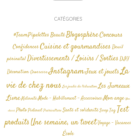
CATÉGORIES
Blogosphère
Concours
#TeamPipelettes
Beauté
Cuisine et gourmandises
Confidences
Deuil
Divertissements / Loisirs / Sorties
périnatal
DIY
La
Instagram
Jeux et jouets
Décoration
Grossesse
vie de chez nous
Les Jumeaux
Les jeudis de l'éducation
Livre
Mon ange
Mode - Habillement - Accessoires
Maternité
Non
Test
Photo
Santé et solidarité
Tag
Pinterest
Swap
Puériculture
classé
produits
Une semaine, un tweet
Voyage - Vacances
École