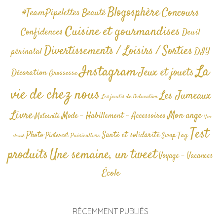
Blogosphère
Concours
#TeamPipelettes
Beauté
Cuisine et gourmandises
Confidences
Deuil
Divertissements / Loisirs / Sorties
périnatal
DIY
La
Instagram
Jeux et jouets
Décoration
Grossesse
vie de chez nous
Les Jumeaux
Les jeudis de l'éducation
Livre
Mon ange
Mode - Habillement - Accessoires
Maternité
Non
Test
Photo
Santé et solidarité
Tag
Pinterest
Swap
Puériculture
classé
produits
Une semaine, un tweet
Voyage - Vacances
École
RÉCEMMENT PUBLIÉS