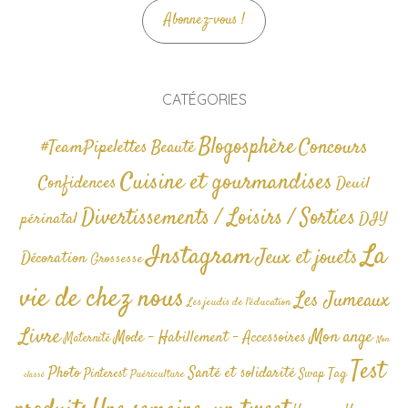
Abonnez-vous !
CATÉGORIES
Blogosphère
Concours
#TeamPipelettes
Beauté
Cuisine et gourmandises
Confidences
Deuil
Divertissements / Loisirs / Sorties
périnatal
DIY
La
Instagram
Jeux et jouets
Décoration
Grossesse
vie de chez nous
Les Jumeaux
Les jeudis de l'éducation
Livre
Mon ange
Mode - Habillement - Accessoires
Maternité
Non
Test
Photo
Santé et solidarité
Tag
Pinterest
Swap
Puériculture
classé