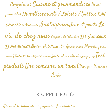
Cuisine et gourmandises
Confidences
Deuil
Divertissements / Loisirs / Sorties
périnatal
DIY
La
Instagram
Jeux et jouets
Décoration
Grossesse
vie de chez nous
Les Jumeaux
Les jeudis de l'éducation
Livre
Mon ange
Mode - Habillement - Accessoires
Maternité
Non
Test
Photo
Santé et solidarité
Tag
Pinterest
Swap
Puériculture
classé
produits
Une semaine, un tweet
Voyage - Vacances
École
RÉCEMMENT PUBLIÉS
Jack et le haricot magique au Lucernaire