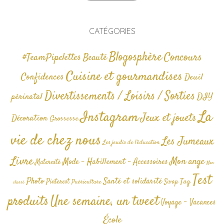
CATÉGORIES
Blogosphère
Concours
#TeamPipelettes
Beauté
Cuisine et gourmandises
Confidences
Deuil
Divertissements / Loisirs / Sorties
périnatal
DIY
La
Instagram
Jeux et jouets
Décoration
Grossesse
vie de chez nous
Les Jumeaux
Les jeudis de l'éducation
Livre
Mon ange
Mode - Habillement - Accessoires
Maternité
Non
Test
Photo
Santé et solidarité
Tag
Pinterest
Swap
Puériculture
classé
produits
Une semaine, un tweet
Voyage - Vacances
École