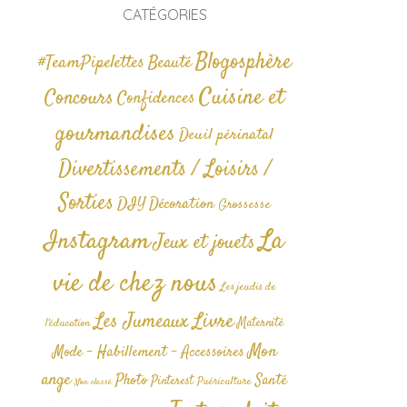
CATÉGORIES
Blogosphère
#TeamPipelettes
Beauté
Cuisine et
Concours
Confidences
gourmandises
Deuil périnatal
Divertissements / Loisirs /
Sorties
DIY
Décoration
Grossesse
La
Instagram
Jeux et jouets
vie de chez nous
Les jeudis de
Livre
Les Jumeaux
Maternité
l'éducation
Mon
Mode - Habillement - Accessoires
ange
Photo
Santé
Pinterest
Puériculture
Non classé