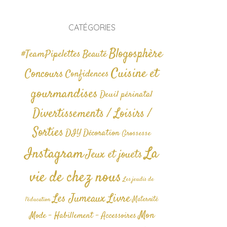
CATÉGORIES
Blogosphère
#TeamPipelettes
Beauté
Cuisine et
Concours
Confidences
gourmandises
Deuil périnatal
Divertissements / Loisirs /
Sorties
DIY
Décoration
Grossesse
La
Instagram
Jeux et jouets
vie de chez nous
Les jeudis de
Livre
Les Jumeaux
Maternité
l'éducation
Mon
Mode - Habillement - Accessoires