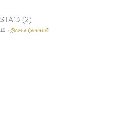
STA13 (2)
Leave a Comment
015
·