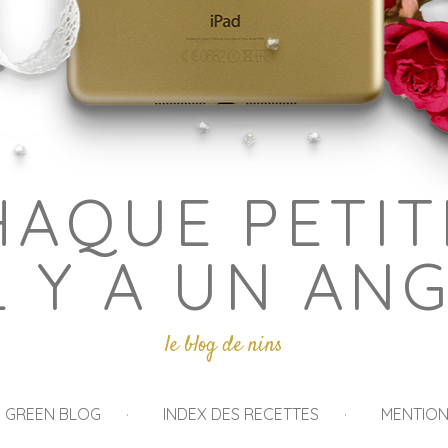
HAQUE PETIT
L Y A UN AN
le blog de nins
I GREEN BLOG
INDEX DES RECETTES
MENTION