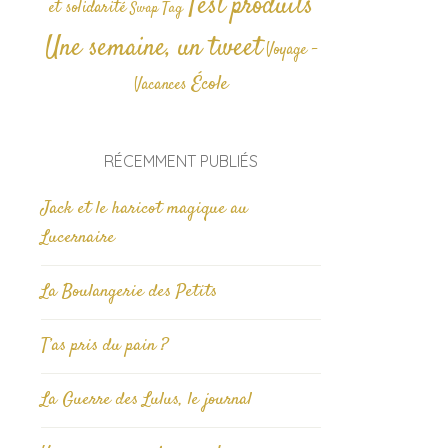
Test produits
et solidarité
Tag
Swap
Une semaine, un tweet
Voyage -
École
Vacances
RÉCEMMENT PUBLIÉS
Jack et le haricot magique au
Lucernaire
La Boulangerie des Petits
T’as pris du pain ?
La Guerre des Lulus, le journal