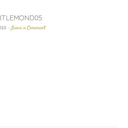
UITLEMOND05
Leave a Comment
2013
·