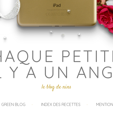
HAQUE PETIT
L Y A UN AN
le blog de nins
I GREEN BLOG
INDEX DES RECETTES
MENTION