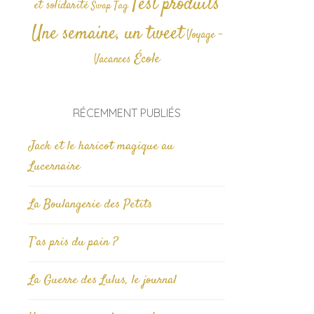
Test produits
et solidarité
Tag
Swap
Une semaine, un tweet
Voyage -
École
Vacances
RÉCEMMENT PUBLIÉS
Jack et le haricot magique au
Lucernaire
La Boulangerie des Petits
T’as pris du pain ?
La Guerre des Lulus, le journal