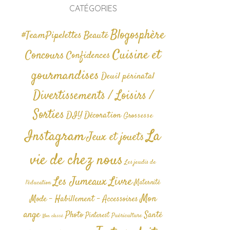
CATÉGORIES
Blogosphère
#TeamPipelettes
Beauté
Cuisine et
Concours
Confidences
gourmandises
Deuil périnatal
Divertissements / Loisirs /
Sorties
DIY
Décoration
Grossesse
La
Instagram
Jeux et jouets
vie de chez nous
Les jeudis de
Livre
Les Jumeaux
Maternité
l'éducation
Mon
Mode - Habillement - Accessoires
ange
Photo
Santé
Pinterest
Puériculture
Non classé