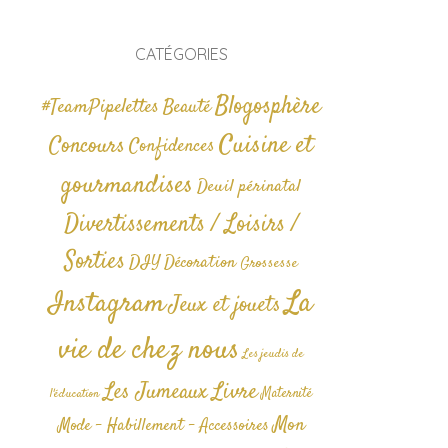
CATÉGORIES
Blogosphère
#TeamPipelettes
Beauté
Cuisine et
Concours
Confidences
gourmandises
Deuil périnatal
Divertissements / Loisirs /
Sorties
DIY
Décoration
Grossesse
La
Instagram
Jeux et jouets
vie de chez nous
Les jeudis de
Livre
Les Jumeaux
Maternité
l'éducation
Mon
Mode - Habillement - Accessoires