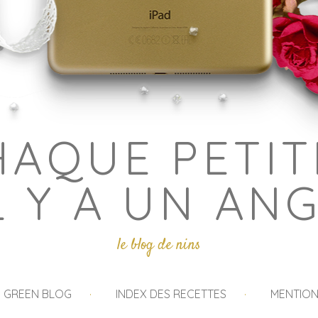
HAQUE PETIT
L Y A UN AN
le blog de nins
I GREEN BLOG
INDEX DES RECETTES
MENTION