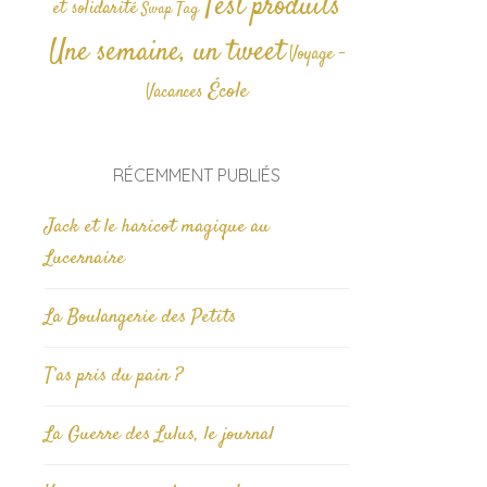
Test produits
et solidarité
Tag
Swap
Une semaine, un tweet
Voyage -
École
Vacances
RÉCEMMENT PUBLIÉS
Jack et le haricot magique au
Lucernaire
La Boulangerie des Petits
T’as pris du pain ?
La Guerre des Lulus, le journal