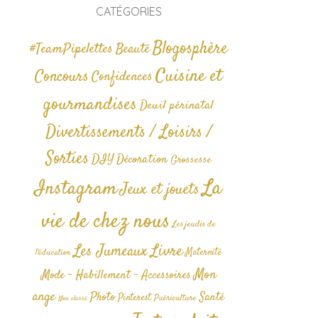
CATÉGORIES
Blogosphère
#TeamPipelettes
Beauté
Cuisine et
Concours
Confidences
gourmandises
Deuil périnatal
Divertissements / Loisirs /
Sorties
DIY
Décoration
Grossesse
La
Instagram
Jeux et jouets
vie de chez nous
Les jeudis de
Livre
Les Jumeaux
Maternité
l'éducation
Mon
Mode - Habillement - Accessoires
ange
Photo
Santé
Pinterest
Puériculture
Non classé