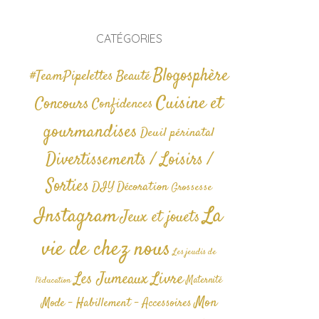
CATÉGORIES
Blogosphère
#TeamPipelettes
Beauté
Cuisine et
Concours
Confidences
gourmandises
Deuil périnatal
Divertissements / Loisirs /
Sorties
DIY
Décoration
Grossesse
La
Instagram
Jeux et jouets
vie de chez nous
Les jeudis de
Livre
Les Jumeaux
Maternité
l'éducation
Mon
Mode - Habillement - Accessoires