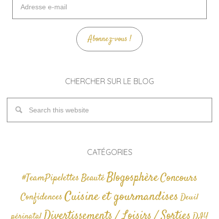
e-
mail
Abonnez-vous !
CHERCHER SUR LE BLOG
CATÉGORIES
Blogosphère
Concours
#TeamPipelettes
Beauté
Cuisine et gourmandises
Confidences
Deuil
Divertissements / Loisirs / Sorties
périnatal
DIY