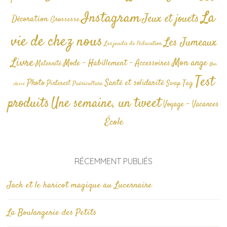
La
Instagram
Jeux et jouets
Décoration
Grossesse
vie de chez nous
Les Jumeaux
Les jeudis de l'éducation
Livre
Mon ange
Mode - Habillement - Accessoires
Maternité
Non
Test
Photo
Santé et solidarité
Tag
Pinterest
Swap
Puériculture
classé
produits
Une semaine, un tweet
Voyage - Vacances
École
RÉCEMMENT PUBLIÉS
Jack et le haricot magique au Lucernaire
La Boulangerie des Petits