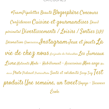
Blogosphère
Concours
#TeamPipelettes
Beauté
Cuisine et gourmandises
Confidences
Deuil
Divertissements / Loisirs / Sorties
périnatal
DIY
La
Instagram
Jeux et jouets
Décoration
Grossesse
vie de chez nous
Les Jumeaux
Les jeudis de l'éducation
Livre
Mon ange
Mode - Habillement - Accessoires
Maternité
Non
Test
Photo
Santé et solidarité
Tag
Pinterest
Swap
Puériculture
classé
produits
Une semaine, un tweet
Voyage - Vacances
École