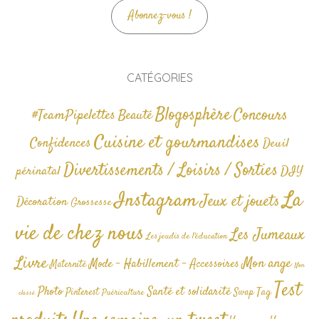
Abonnez-vous !
CATÉGORIES
Blogosphère
Concours
#TeamPipelettes
Beauté
Cuisine et gourmandises
Confidences
Deuil
Divertissements / Loisirs / Sorties
périnatal
DIY
La
Instagram
Jeux et jouets
Décoration
Grossesse
vie de chez nous
Les Jumeaux
Les jeudis de l'éducation
Livre
Mon ange
Mode - Habillement - Accessoires
Maternité
Non
Test
Photo
Santé et solidarité
Tag
Pinterest
Swap
Puériculture
classé