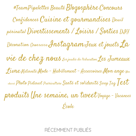
Blogosphère
Concours
#TeamPipelettes
Beauté
Cuisine et gourmandises
Confidences
Deuil
Divertissements / Loisirs / Sorties
périnatal
DIY
La
Instagram
Jeux et jouets
Décoration
Grossesse
vie de chez nous
Les Jumeaux
Les jeudis de l'éducation
Livre
Mon ange
Mode - Habillement - Accessoires
Maternité
Non
Test
Photo
Santé et solidarité
Tag
Pinterest
Swap
Puériculture
classé
produits
Une semaine, un tweet
Voyage - Vacances
École
RÉCEMMENT PUBLIÉS