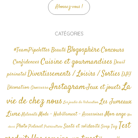
Abonnez-vous !
CATÉGORIES
Blogosphère
Concours
#TeamPipelettes
Beauté
Cuisine et gourmandises
Confidences
Deuil
Divertissements / Loisirs / Sorties
périnatal
DIY
La
Instagram
Jeux et jouets
Décoration
Grossesse
vie de chez nous
Les Jumeaux
Les jeudis de l'éducation
Livre
Mon ange
Mode - Habillement - Accessoires
Maternité
Non
Test
Photo
Santé et solidarité
Tag
Pinterest
Swap
Puériculture
classé