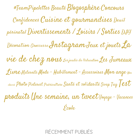
Blogosphère
Concours
#TeamPipelettes
Beauté
Cuisine et gourmandises
Confidences
Deuil
Divertissements / Loisirs / Sorties
périnatal
DIY
La
Instagram
Jeux et jouets
Décoration
Grossesse
vie de chez nous
Les Jumeaux
Les jeudis de l'éducation
Livre
Mon ange
Mode - Habillement - Accessoires
Maternité
Non
Test
Photo
Santé et solidarité
Tag
Pinterest
Swap
Puériculture
classé
produits
Une semaine, un tweet
Voyage - Vacances
École
RÉCEMMENT PUBLIÉS