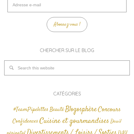
Adresse
e-
mail
Abonnez-vous !
CHERCHER SUR LE BLOG
CATÉGORIES
Blogosphère
Concours
#TeamPipelettes
Beauté
Cuisine et gourmandises
Confidences
Deuil
Divertissements / Loisirs / Sorties
périnatal
DIY