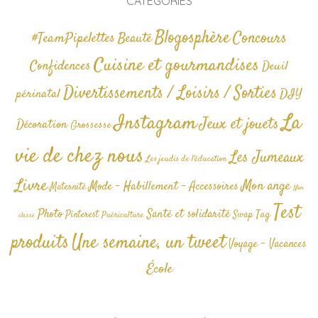
CATÉGORIES
Blogosphère
Concours
#TeamPipelettes
Beauté
Cuisine et gourmandises
Confidences
Deuil
Divertissements / Loisirs / Sorties
périnatal
DIY
La
Instagram
Jeux et jouets
Décoration
Grossesse
vie de chez nous
Les Jumeaux
Les jeudis de l'éducation
Livre
Mon ange
Mode - Habillement - Accessoires
Maternité
Non
Test
Photo
Santé et solidarité
Tag
Pinterest
Swap
Puériculture
classé
produits
Une semaine, un tweet
Voyage - Vacances
École