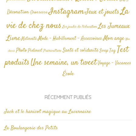
La
Instagram
Jeux et jouets
Décoration
Grossesse
vie de chez nous
Les Jumeaux
Les jeudis de l'éducation
Livre
Mon ange
Mode - Habillement - Accessoires
Maternité
Non
Test
Photo
Santé et solidarité
Tag
Pinterest
Swap
Puériculture
classé
produits
Une semaine, un tweet
Voyage - Vacances
École
RÉCEMMENT PUBLIÉS
Jack et le haricot magique au Lucernaire
La Boulangerie des Petits