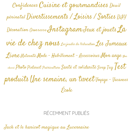
Cuisine et gourmandises
Confidences
Deuil
Divertissements / Loisirs / Sorties
périnatal
DIY
La
Instagram
Jeux et jouets
Décoration
Grossesse
vie de chez nous
Les Jumeaux
Les jeudis de l'éducation
Livre
Mon ange
Mode - Habillement - Accessoires
Maternité
Non
Test
Photo
Santé et solidarité
Tag
Pinterest
Swap
Puériculture
classé
produits
Une semaine, un tweet
Voyage - Vacances
École
RÉCEMMENT PUBLIÉS
Jack et le haricot magique au Lucernaire