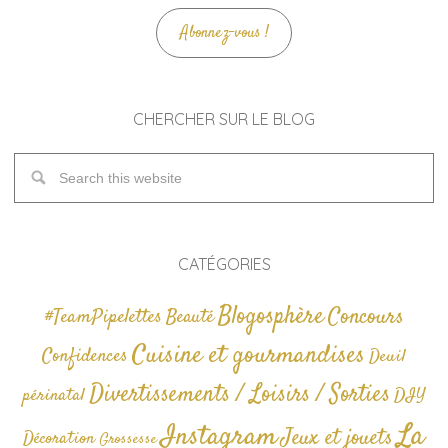
Abonnez-vous !
CHERCHER SUR LE BLOG
CATÉGORIES
Blogosphère
Concours
#TeamPipelettes
Beauté
Cuisine et gourmandises
Confidences
Deuil
Divertissements / Loisirs / Sorties
périnatal
DIY
La
Instagram
Jeux et jouets
Décoration
Grossesse