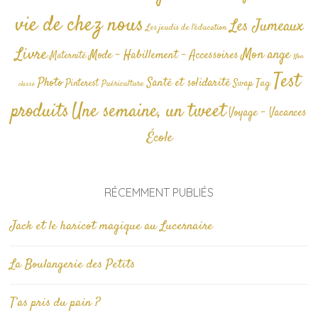
vie de chez nous
Les Jumeaux
Les jeudis de l'éducation
Livre
Mon ange
Mode - Habillement - Accessoires
Maternité
Non
Test
Photo
Santé et solidarité
Tag
Pinterest
Swap
Puériculture
classé
produits
Une semaine, un tweet
Voyage - Vacances
École
RÉCEMMENT PUBLIÉS
Jack et le haricot magique au Lucernaire
La Boulangerie des Petits
T’as pris du pain ?