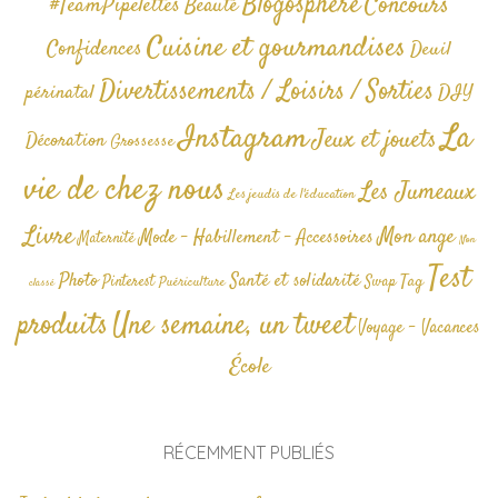
Blogosphère
Concours
#TeamPipelettes
Beauté
Cuisine et gourmandises
Confidences
Deuil
Divertissements / Loisirs / Sorties
périnatal
DIY
La
Instagram
Jeux et jouets
Décoration
Grossesse
vie de chez nous
Les Jumeaux
Les jeudis de l'éducation
Livre
Mon ange
Mode - Habillement - Accessoires
Maternité
Non
Test
Photo
Santé et solidarité
Tag
Pinterest
Swap
Puériculture
classé
produits
Une semaine, un tweet
Voyage - Vacances
École
RÉCEMMENT PUBLIÉS