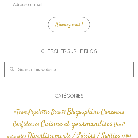
e-
mail
Abonnez-vous !
CHERCHER SUR LE BLOG
CATÉGORIES
Blogosphère
Concours
#TeamPipelettes
Beauté
Cuisine et gourmandises
Confidences
Deuil
Divertissements / Loisirs / Sorties
périnatal
DIY