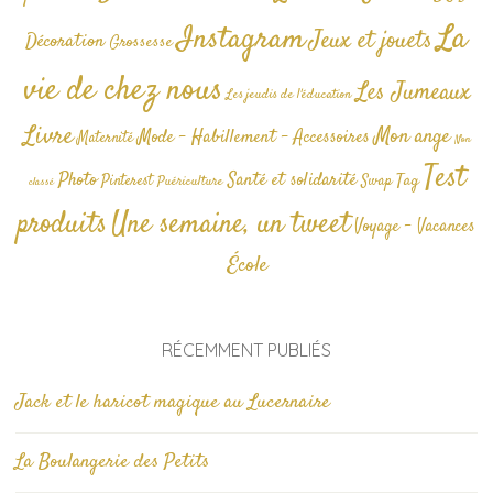
La
Instagram
Jeux et jouets
Décoration
Grossesse
vie de chez nous
Les Jumeaux
Les jeudis de l'éducation
Livre
Mon ange
Mode - Habillement - Accessoires
Maternité
Non
Test
Photo
Santé et solidarité
Tag
Pinterest
Swap
Puériculture
classé
produits
Une semaine, un tweet
Voyage - Vacances
École
RÉCEMMENT PUBLIÉS
Jack et le haricot magique au Lucernaire
La Boulangerie des Petits