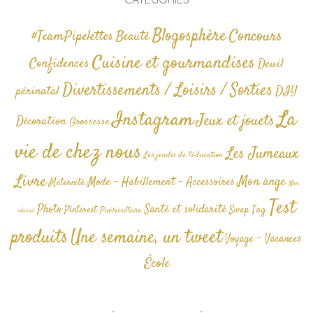
Blogosphère
Concours
#TeamPipelettes
Beauté
Cuisine et gourmandises
Confidences
Deuil
Divertissements / Loisirs / Sorties
périnatal
DIY
La
Instagram
Jeux et jouets
Décoration
Grossesse
vie de chez nous
Les Jumeaux
Les jeudis de l'éducation
Livre
Mon ange
Mode - Habillement - Accessoires
Maternité
Non
Test
Photo
Santé et solidarité
Tag
Pinterest
Swap
Puériculture
classé
produits
Une semaine, un tweet
Voyage - Vacances
École