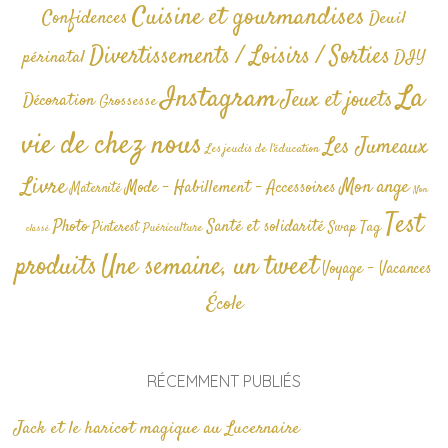
Cuisine et gourmandises
Confidences
Deuil
Divertissements / Loisirs / Sorties
périnatal
DIY
La
Instagram
Jeux et jouets
Décoration
Grossesse
vie de chez nous
Les Jumeaux
Les jeudis de l'éducation
Livre
Mon ange
Mode - Habillement - Accessoires
Maternité
Non
Test
Photo
Santé et solidarité
Tag
Pinterest
Swap
Puériculture
classé
produits
Une semaine, un tweet
Voyage - Vacances
École
RÉCEMMENT PUBLIÉS
Jack et le haricot magique au Lucernaire