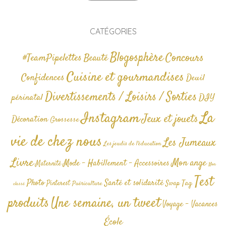
CATÉGORIES
Blogosphère
Concours
#TeamPipelettes
Beauté
Cuisine et gourmandises
Confidences
Deuil
Divertissements / Loisirs / Sorties
périnatal
DIY
La
Instagram
Jeux et jouets
Décoration
Grossesse
vie de chez nous
Les Jumeaux
Les jeudis de l'éducation
Livre
Mon ange
Mode - Habillement - Accessoires
Maternité
Non
Test
Photo
Santé et solidarité
Tag
Pinterest
Swap
Puériculture
classé
produits
Une semaine, un tweet
Voyage - Vacances
École